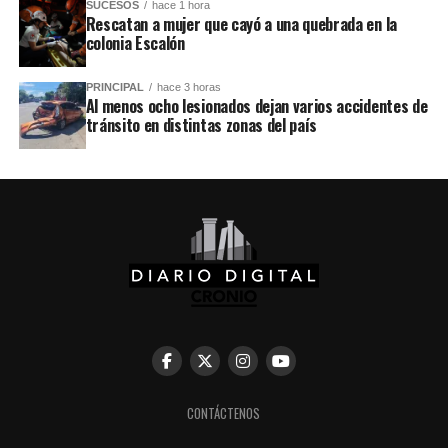
SUCESOS
hace 1 hora
Rescatan a mujer que cayó a una quebrada en la
colonia Escalón
PRINCIPAL
hace 3 horas
Al menos ocho lesionados dejan varios accidentes de
tránsito en distintas zonas del país
CONTÁCTENOS