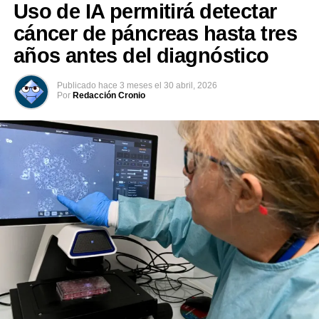
Uso de IA permitirá detectar
Facebook
X
DON'T MISS
cáncer de páncreas hasta tres
El Salvador expone en la ONU logros en políticas
migratorias
años antes del diagnóstico
Me gusta esto:
Publicado
hace 3 meses
el
30 abril, 2026
Por
Redacción Cronio