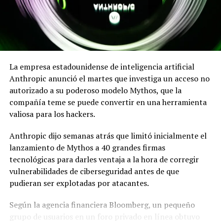
tomografías computarizadas ya realizadas por otros
motivos, especialmente en pacientes de alto riesgo,
como aquellos con diabetes de reciente aparición, e
identificar un riesgo elevado antes de que aparezca
cualquier masa visible.
La empresa estadounidense de inteligencia artificial
Anthropic anunció el martes que investiga un acceso no
Este estudio pertenece a la iniciativa Precure de la
autorizado a su poderoso modelo Mythos, que la
Clínica Mayo, un programa que busca redecir y prevenir
compañía teme se puede convertir en una herramienta
enfermedades mediante la identificación de los primeros
valiosa para los hackers.
cambios biológicos en el organismo antes de que
aparezcan los síntomas.
Anthropic dijo semanas atrás que limitó inicialmente el
lanzamiento de Mythos a 40 grandes firmas
Comparte esto:
tecnológicas para darles ventaja a la hora de corregir
vulnerabilidades de ciberseguridad antes de que
Facebook
X
pudieran ser explotadas por atacantes.
Según la agencia financiera Bloomberg, un pequeño
Me gusta esto:
grupo de usuarios en un foro privado en línea obtuvo