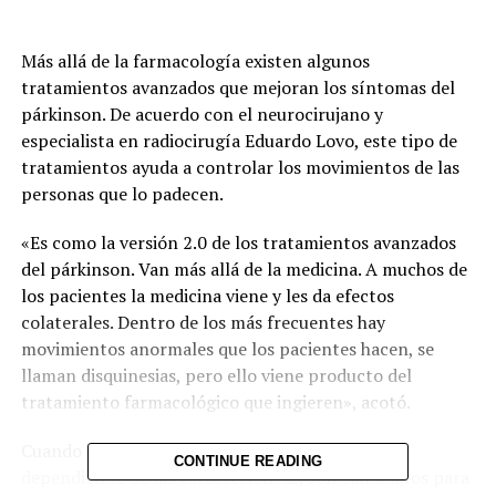
Más allá de la farmacología existen algunos
tratamientos avanzados que mejoran los síntomas del
párkinson. De acuerdo con el neurocirujano y
especialista en radiocirugía Eduardo Lovo, este tipo de
tratamientos ayuda a controlar los movimientos de las
personas que lo padecen.
«Es como la versión 2.0 de los tratamientos avanzados
del párkinson. Van más allá de la medicina. A muchos de
los pacientes la medicina viene y les da efectos
colaterales. Dentro de los más frecuentes hay
movimientos anormales que los pacientes hacen, se
llaman disquinesias, pero ello viene producto del
tratamiento farmacológico que ingieren», acotó.
Cuando esa fase llega en los pacientes, algunos,
CONTINUE READING
dependiendo de las características, son candidatos para