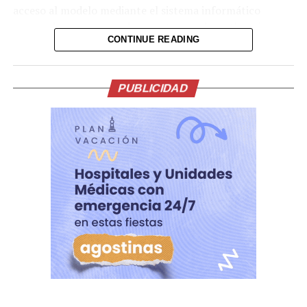
acceso al modelo mediante el sistema informático
reservado para proveedores externos de Anthropic.
CONTINUE READING
«Estamos investigando un informe según el cual se
produjo un acceso no autorizado a Claude Mythos
Preview a través de uno de nuestros entornos de
PUBLICIDAD
proveedores externos», dijo a la AFP un portavoz de
Anthropic.
Los usuarios obtuvieron acceso a Mythos por varios
medios, incluyendo el uso de los permisos que uno de los
participantes tenía como empleado de una empresa
contratista de Anthropic, informó Bloomberg.
Anthropic trabaja con un pequeño número de
proveedores externos que ayudan en el desarrollo de
modelos.
La empresa aplazó el lanzamiento general de Mythos,