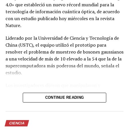
4.0» que estableció un nuevo récord mundial para la
detener los temblores del
box para vencer el Parkinson
Parkinson
4 marzo, 2021
tecnología de información cuántica óptica, de acuerdo
En «Internacionales»
23 diciembre, 2018
con un estudio publicado hoy miércoles en la revista
En «FDA»
Nature.
Liderado por la Universidad de Ciencia y Tecnología de
China (USTC), el equipo utilizó el prototipo para
resolver el problema de muestreo de bosones gaussianos
a una velocidad de más de 10 elevado a la 54 que la de la
Enfermero especula que
supercomputadora más poderosa del mundo, señala el
Putin tiene síntomas de
estudio.
Parkinson o de un derrame
cerebral
9 marzo, 2022
Los investigadores dijeron que manipularon y
En «Internacionales»
detectaron estados cuánticos de hasta 3.050 fotones, un
CONTINUE READING
salto significativo respecto a los 255 fotones alcanzados
con el anterior «Jiuzhang 3.0».
RELATED TOPICS:
UP NEXT
Comparte esto:
El 68.5 % de los hogares de Venezuela son pobres,
CIENCIA
según estudio