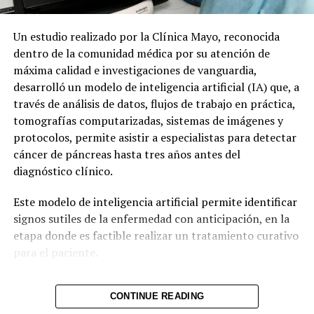
Un estudio realizado por la Clínica Mayo, reconocida
dentro de la comunidad médica por su atención de
máxima calidad e investigaciones de vanguardia,
desarrolló un modelo de inteligencia artificial (IA) que, a
través de análisis de datos, flujos de trabajo en práctica,
tomografías computarizadas, sistemas de imágenes y
protocolos, permite asistir a especialistas para detectar
cáncer de páncreas hasta tres años antes del
diagnóstico clínico.
Este modelo de inteligencia artificial permite identificar
signos sutiles de la enfermedad con anticipación, en la
etapa donde es factible realizar un tratamiento curativo
para el paciente.
El estudio fue realizado con cerca de 2,000 tomografías
CONTINUE READING
computarizadas a través de la asistencia de IA, que