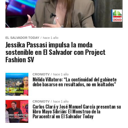
EL SALVADOR TODAY
hace 1 año
​Jessika Passasi impulsa la moda
sostenible en El Salvador con Project
Fashion SV
CRONIOTV
hace 1 año
Mélida Villatoro: “La continuidad del gabinete
debe basarse en resultados, no en lealtades”
CRONIOTV
hace 1 año
Carlos Clará y José Manuel García presentan su
libro Mayo Sibrián: El Monstruo de la
Paracentral en El Salvador Today