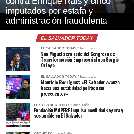
contra Enrique Rais y cinco
imputados por estafa y
administración fraudulenta
EL SALVADOR TODAY
EL SALVADOR TODAY
hace 1 año
San Miguel será sede del Congreso de
Transformación Empresarial con Sergio
Ortega
EL SALVADOR TODAY
hace 1 año
Mauricio Rodríguez: «El Salvador avanza
hacia una estabilidad política sin
precedentes»
EL SALVADOR TODAY
hace 1 año
Fundación MAPFRE impulsa movilidad segura y
sostenible en El Salvador
CRONIOTV
hace 1 año