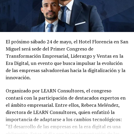
Me gusta esto:
El
próximo
sábado
24
de
mayo,
el
Hotel
Florencia
en
San
Miguel
será
sede
del
Primer
Congreso
de
Transformación
Empresarial,
Liderazgo
y
Ventas
en
la
Era
Digital
,
un
evento
que
busca
impulsar
la
evolución
de
las
empresas
salvadoreñas
hacia
la
digitalización
y
la
innovación.
Organizado
por
LEARN
Consultores,
el
congreso
contará
con
la
participación
de
destacados
expertos
en
el
ámbito
empresarial.
Entre
ellos,
Rebeca
Meléndez
,
directora
de
LEARN
Consultores,
quien
enfatizó
la
importancia
de
adaptarse
a
los
cambios
tecnológicos:
“
El
desarrollo
de
las
empresas
en
la
era
digital
es
una
obligación.
Estar
al
día
con
la
implementación
de
las