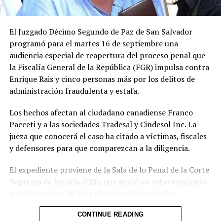
El Juzgado Décimo Segundo de Paz de San Salvador
((?)) #ENVIVO ((?)) EL
programó para el martes 16 de septiembre una
SALVADOR TODAY con
audiencia especial de reapertura del proceso penal que
MARVIN AGUILAR, Analista
la Fiscalía General de la República (FGR) impulsa contra
político y antropólogo.
31 enero, 2020
Enrique Rais y cinco personas más por los delitos de
En «El Salvador Today»
administración fraudulenta y estafa.
Los hechos afectan al ciudadano canadiense Franco
RELATED TOPICS:
ÉL SALVADOR
EL SALVADOR TODAY
Pacceti y a las sociedades Tradesal y Cindesol Inc. La
MARVIN AGUILAR
SURF CITY 2
jueza que conocerá el caso ha citado a víctimas, fiscales
UP NEXT
y defensores para que comparezcan a la diligencia.
Ganaderos refuerzan vigilancia sanitaria ante plaga del
gusano barrenador en Usulután
El expediente proviene de la Sala de lo Penal de la Corte
Suprema de Justicia (CSJ), que anuló un sobreseimiento
DON'T MISS
Más de 50 muertos en ataques a aldeas del centro de
anterior a favor de Rais y los demás imputados.
Nigeria
Inicialmente, el extinto Juzgado Décimo Cuarto de Paz
CONTINUE READING
había exonerado de manera definitiva a Enrique Rais, su