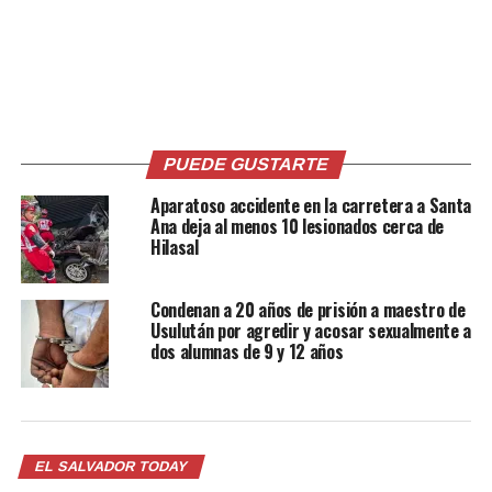
Finalmente, Aguilar expresó su optimismo sobre el
rumbo que ha tomado El Salvador, aunque advirtió que
es crucial mantener la vigilancia ciudadana. «La
participación activa de la sociedad es esencial para
asegurar que los cambios se mantengan y se
profundicen», concluyó.​
PUEDE GUSTARTE
La entrevista completa con Marvin Aguilar en «El
Aparatoso accidente en la carretera a Santa
Salvador Today» está disponible en el siguiente enlace:
Ana deja al menos 10 lesionados cerca de
https://www.youtube.com/watch?v=CNGeSGsi15Q
Hilasal
Condenan a 20 años de prisión a maestro de
Usulután por agredir y acosar sexualmente a
Comparte esto:
dos alumnas de 9 y 12 años
Facebook
X
EL SALVADOR TODAY