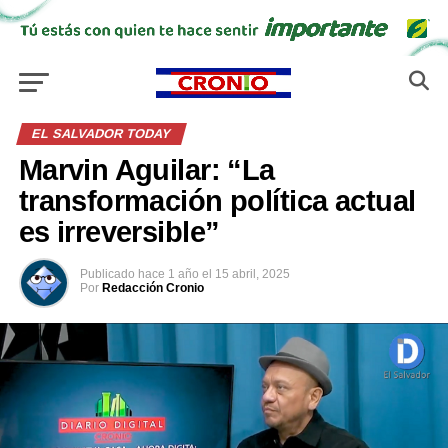
EL SALVADOR TODAY
Marvin Aguilar: “La
transformación política actual
es irreversible”​
Publicado
hace 1 año
el
15 abril, 2025
Por
Redacción Cronio