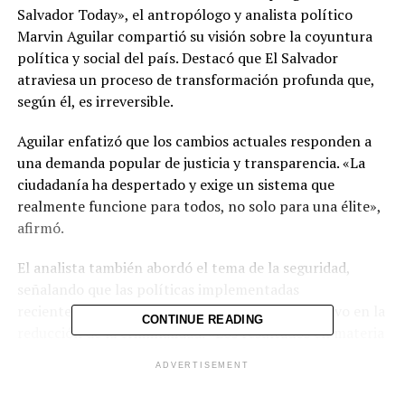
Salvador Today», el antropólogo y analista político
Marvin Aguilar compartió su visión sobre la coyuntura
política y social del país. Destacó que El Salvador
atraviesa un proceso de transformación profunda que,
según él, es irreversible.​
Aguilar enfatizó que los cambios actuales responden a
una demanda popular de justicia y transparencia. «La
ciudadanía ha despertado y exige un sistema que
realmente funcione para todos, no solo para una élite»,
afirmó.​
El analista también abordó el tema de la seguridad,
señalando que las políticas implementadas
recientemente han tenido un impacto significativo en la
CONTINUE READING
reducción de la criminalidad. «Los resultados en materia
de seguridad son palpables, y eso genera confianza en la
ADVERTISEMENT
población», comentó.​