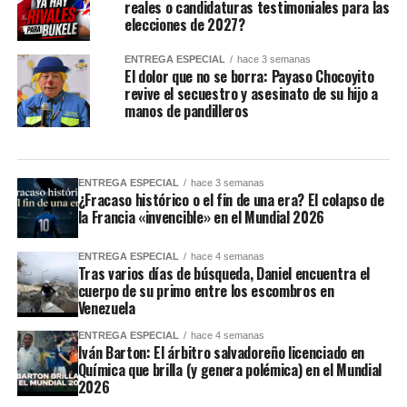
reales o candidaturas testimoniales para las
elecciones de 2027?
ENTREGA ESPECIAL
hace 3 semanas
El dolor que no se borra: Payaso Chocoyito
revive el secuestro y asesinato de su hijo a
manos de pandilleros
ENTREGA ESPECIAL
hace 3 semanas
¿Fracaso histórico o el fin de una era? El colapso de
la Francia «invencible» en el Mundial 2026
ENTREGA ESPECIAL
hace 4 semanas
Tras varios días de búsqueda, Daniel encuentra el
cuerpo de su primo entre los escombros en
Venezuela
ENTREGA ESPECIAL
hace 4 semanas
Iván Barton: El árbitro salvadoreño licenciado en
Química que brilla (y genera polémica) en el Mundial
2026