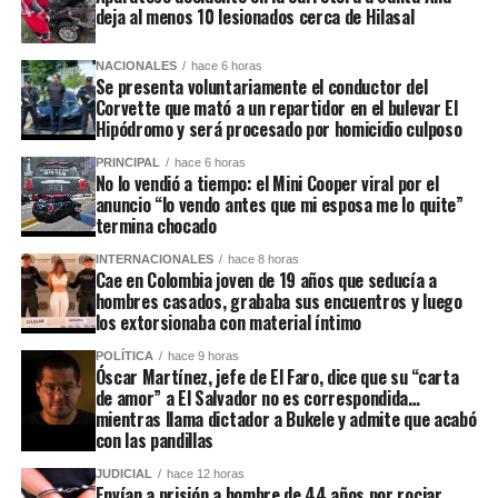
deja al menos 10 lesionados cerca de Hilasal
NACIONALES
hace 6 horas
Se presenta voluntariamente el conductor del
Corvette que mató a un repartidor en el bulevar El
Hipódromo y será procesado por homicidio culposo
PRINCIPAL
hace 6 horas
No lo vendió a tiempo: el Mini Cooper viral por el
anuncio “lo vendo antes que mi esposa me lo quite”
termina chocado
INTERNACIONALES
hace 8 horas
Cae en Colombia joven de 19 años que seducía a
hombres casados, grababa sus encuentros y luego
los extorsionaba con material íntimo
POLÍTICA
hace 9 horas
Óscar Martínez, jefe de El Faro, dice que su “carta
de amor” a El Salvador no es correspondida…
mientras llama dictador a Bukele y admite que acabó
con las pandillas
JUDICIAL
hace 12 horas
Envían a prisión a hombre de 44 años por rociar