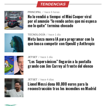
TENDENCIAS
PRINCIPAL
hace 6 horas
No lo vendió a tiempo: el Mini Cooper viral
por el anuncio “lo vendo antes que mi esposa
me lo quite” termina chocado
TECNOLOGÍA
hace 1 día
Meta lanza nueva IA para programar con la
que busca competir con OpenAI y Anthropic
JETSET
hace 1 día
“Los Supersónicos” llegarán a la pantalla
grande con Jim Carrey al frente del elenco
JETSET
hace 4 días
Lionel Messi dona 80.000 euros para la
reconstrucción tras los incendios en Madrid