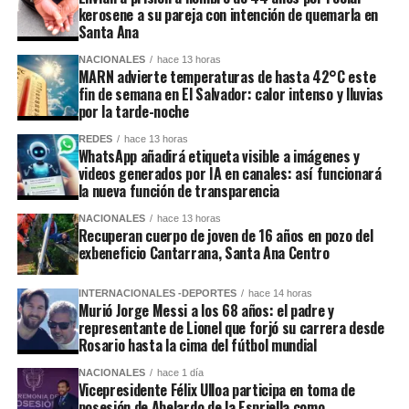
kerosene a su pareja con intención de quemarla en
Santa Ana
NACIONALES
hace 13 horas
MARN advierte temperaturas de hasta 42°C este
fin de semana en El Salvador: calor intenso y lluvias
por la tarde-noche
REDES
hace 13 horas
WhatsApp añadirá etiqueta visible a imágenes y
videos generados por IA en canales: así funcionará
la nueva función de transparencia
NACIONALES
hace 13 horas
Recuperan cuerpo de joven de 16 años en pozo del
exbeneficio Cantarrana, Santa Ana Centro
INTERNACIONALES -DEPORTES
hace 14 horas
Murió Jorge Messi a los 68 años: el padre y
representante de Lionel que forjó su carrera desde
Rosario hasta la cima del fútbol mundial
NACIONALES
hace 1 día
Vicepresidente Félix Ulloa participa en toma de
posesión de Abelardo de la Espriella como