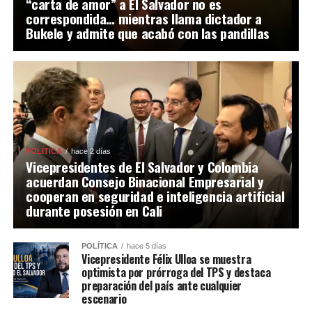
“carta de amor” a El Salvador no es
correspondida… mientras llama dictador a
Bukele y admite que acabó con las pandillas
POLÍTICA
hace 2 días
Vicepresidentes de El Salvador y Colombia
acuerdan Consejo Binacional Empresarial y
cooperan en seguridad e inteligencia artificial
durante posesión en Cali
POLÍTICA
hace 5 días
Vicepresidente Félix Ulloa se muestra
optimista por prórroga del TPS y destaca
preparación del país ante cualquier
escenario