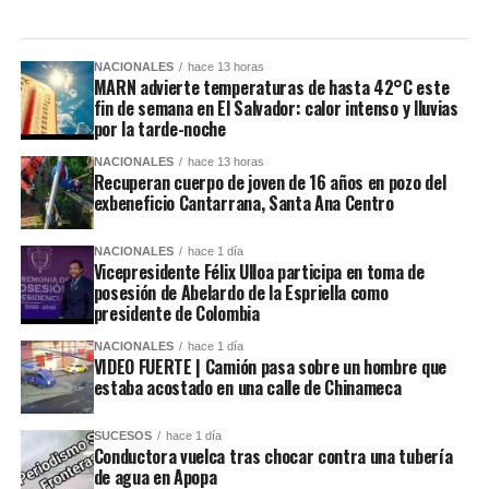
NACIONALES
hace 13 horas
MARN advierte temperaturas de hasta 42°C este
fin de semana en El Salvador: calor intenso y lluvias
por la tarde-noche
NACIONALES
hace 13 horas
Recuperan cuerpo de joven de 16 años en pozo del
exbeneficio Cantarrana, Santa Ana Centro
NACIONALES
hace 1 día
Vicepresidente Félix Ulloa participa en toma de
posesión de Abelardo de la Espriella como
presidente de Colombia
NACIONALES
hace 1 día
VIDEO FUERTE | Camión pasa sobre un hombre que
estaba acostado en una calle de Chinameca
SUCESOS
hace 1 día
Conductora vuelca tras chocar contra una tubería
de agua en Apopa