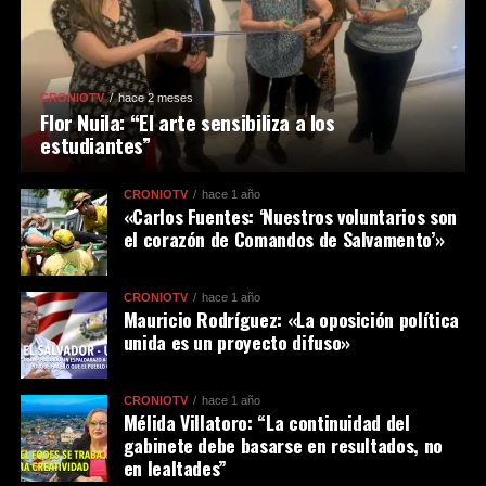
CRONIOTV
hace 2 meses
Flor Nuila: “El arte sensibiliza a los
estudiantes”
CRONIOTV
hace 1 año
«Carlos Fuentes: ‘Nuestros voluntarios son
el corazón de Comandos de Salvamento’»
CRONIOTV
hace 1 año
Mauricio Rodríguez: «La oposición política
unida es un proyecto difuso»
CRONIOTV
hace 1 año
Mélida Villatoro: “La continuidad del
gabinete debe basarse en resultados, no
en lealtades”