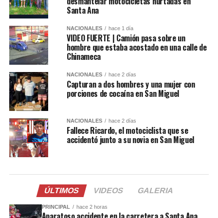
desmantelar motocicletas hurtadas en
Santa Ana
NACIONALES
hace 1 día
VIDEO FUERTE | Camión pasa sobre un
hombre que estaba acostado en una calle de
Chinameca
NACIONALES
hace 2 días
Capturan a dos hombres y una mujer con
porciones de cocaína en San Miguel
NACIONALES
hace 2 días
Fallece Ricardo, el motociclista que se
accidentó junto a su novia en San Miguel
ÚLTIMOS
VIDEOS
GALERIA
PRINCIPAL
hace 2 horas
Aparatoso accidente en la carretera a Santa Ana