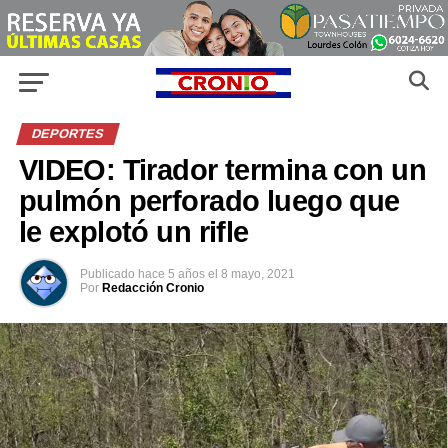
DEPORTES
VIDEO: Tirador termina con un
pulmón perforado luego que
le explotó un rifle
Publicado
hace 5 años
el
8 mayo, 2021
Por
Redacción Cronio