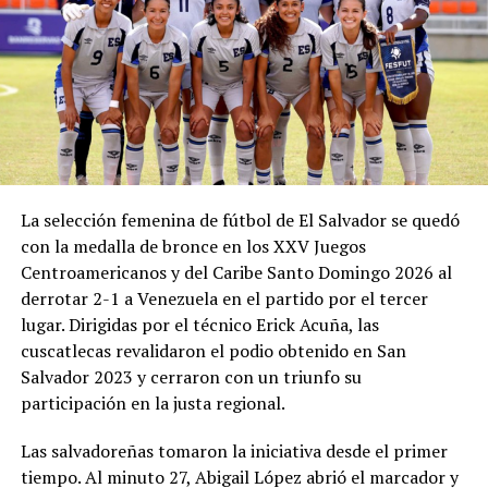
hormonal por un déficit de crecimiento, Jorge buscó
soluciones en Argentina sin éxito. Empujó entonces la
opción europea: logró que el Barcelona fichara a un
juvenil extranjero de 13 años, le financiara el
tratamiento, le ofreciera techo, trabajo a la familia y
derechos de imagen. Él mismo se quedó solo con su hijo
en Barcelona cuando el resto de la familia regresó a
Rosario, en uno de los momentos más duros y
La selección femenina de fútbol de El Salvador se quedó
determinantes de la historia del jugador.
con la medalla de bronce en los XXV Juegos
“Mi viejo estuvo siempre al lado mío. Vivimos muchas
Centroamericanos y del Caribe Santo Domingo 2026 al
cosas feas… Él me preguntó qué querés hacer, ¿querés
derrotar 2-1 a Venezuela en el partido por el tercer
seguir o nos volvemos? Yo quise seguir y él se quedó
lugar. Dirigidas por el técnico Erick Acuña, las
conmigo”, recordó Lionel años después. Esa decisión de
cuscatlecas revalidaron el podio obtenido en San
padre y consejero sentó las bases de una carrera que
Salvador 2023 y cerraron con un triunfo su
cambiaría el fútbol. Jorge se convirtió en su
participación en la justa regional.
representante y gestor de negocios, negociando
Las salvadoreñas tomaron la iniciativa desde el primer
contratos, patrocinios y decisiones clave sin casi nunca
tiempo. Al minuto 27, Abigail López abrió el marcador y
aparecer en los medios.