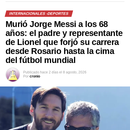
fractura en el pie derecho en mi segunda pelea, y a pesar
de eso seguí peleando… traté de no quejarme y lo di
INTERNACIONALES -DEPORTES
todo, pero no fue suficiente… volveré más fuerte”,
Murió Jorge Messi a los 68
escribió desde el hospital.
años: el padre y representante
de Lionel que forjó su carrera
desde Rosario hasta la cima
del fútbol mundial
Publicado
hace 2 días
el
8 agosto, 2026
Por
cronio