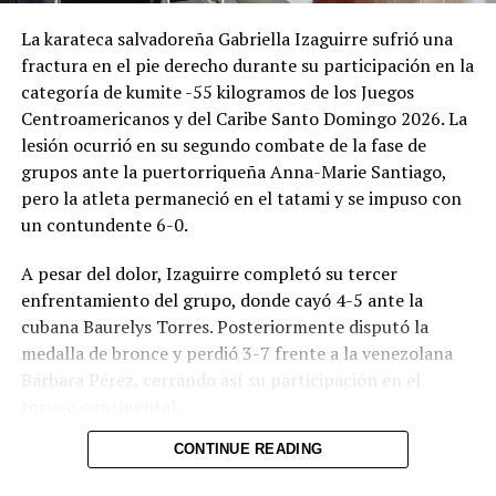
La karateca salvadoreña Gabriella Izaguirre sufrió una
RELATED TOPICS:
ESTADOS UNIDOS
fractura en el pie derecho durante su participación en la
PULMÓN PERFORADO
RIFLE
TENNESSEE
categoría de kumite -55 kilogramos de los Juegos
UP NEXT
Centroamericanos y del Caribe Santo Domingo 2026. La
El Real Madrid pone en venta Eden Hazard
lesión ocurrió en su segundo combate de la fase de
grupos ante la puertorriqueña Anna-Marie Santiago,
DON'T MISS
¡Se alejan del liderato! Real Madrid igualó 0-0 con
pero la atleta permaneció en el tatami y se impuso con
Getafe por la fecha 33 de La Liga
un contundente 6-0.
A pesar del dolor, Izaguirre completó su tercer
enfrentamiento del grupo, donde cayó 4-5 ante la
cubana Baurelys Torres. Posteriormente disputó la
medalla de bronce y perdió 3-7 frente a la venezolana
Bárbara Pérez, cerrando así su participación en el
torneo continental.
CONTINUE READING
Al finalizar la jornada, la karateca confirmó el
diagnóstico a través de sus redes sociales. “Sufrí una