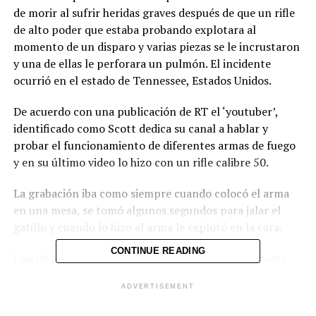
de morir al sufrir heridas graves después de que un rifle
de alto poder que estaba probando explotara al
momento de un disparo y varias piezas se le incrustaron
y una de ellas le perforara un pulmón. El incidente
ocurrió en el estado de Tennessee, Estados Unidos.
De acuerdo con una publicación de RT el ‘youtuber’,
identificado como Scott dedica su canal a hablar y
probar el funcionamiento de diferentes armas de fuego
y en su último video lo hizo con un rifle calibre 50.
La grabación iba como siempre cuando colocó el arma
en una mesa, se tomó algunos segundos para jalar el
gatillo y cuando lo hizo el arma le explotó en la cara.
CONTINUE READING
Una de las piezas de metal del arma le hirió en la vena
yugular y después le perforó el pulmón derecho,
ADVERTISEMENT
también resultó con una fractura en su nariz, así como
de un dedo y costillas.