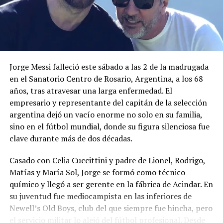
Jorge Messi falleció este sábado a las 2 de la madrugada
en el Sanatorio Centro de Rosario, Argentina, a los 68
años, tras atravesar una larga enfermedad. El
empresario y representante del capitán de la selección
argentina dejó un vacío enorme no solo en su familia,
sino en el fútbol mundial, donde su figura silenciosa fue
clave durante más de dos décadas.
Casado con Celia Cuccittini y padre de Lionel, Rodrigo,
Matías y María Sol, Jorge se formó como técnico
químico y llegó a ser gerente en la fábrica de Acindar. En
su juventud fue mediocampista en las inferiores de
La jornada también dejó otra baja para el karate
Newell’s Old Boys, club del que siempre fue hincha, pero
salvadoreño: Jorge Merino se retiró de la categoría -84
el servicio militar lo alejó del fútbol profesional. Desde