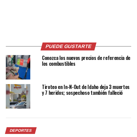
El video fue comenzado a grabar antes del accidente y lo
continuó cuando ya se había recuperado para
publicarlo.
Comparte esto:
PUEDE GUSTARTE
Conozca los nuevos precios de referencia de
Facebook
X
los combustibles
Tiroteo en In-N-Out de Idaho deja 3 muertos
Me gusta esto:
y 7 heridos; sospechoso también falleció
DEPORTES
Relacionado