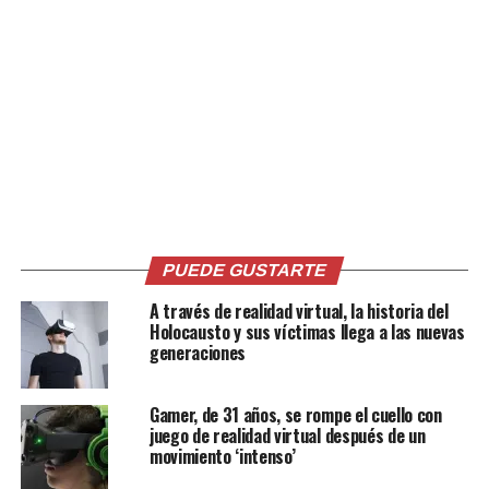
Xbox respondió con Kinect y Sony con el PlayStation
Move, aunque sus resultados fueron mixtos.
Hoy en día, los mandos modernos combinan diseño
ergonómico, conectividad inalámbrica, sensores de
movimiento, micrófonos integrados y avanzados
sistemas de retroalimentación háptica, consolidando
décadas de evolución tecnológica en la palma de las
manos del jugador.
PUEDE GUSTARTE
A través de realidad virtual, la historia del
Comparte esto:
Holocausto y sus víctimas llega a las nuevas
generaciones
Facebook
X
Gamer, de 31 años, se rompe el cuello con
juego de realidad virtual después de un
movimiento ‘intenso’