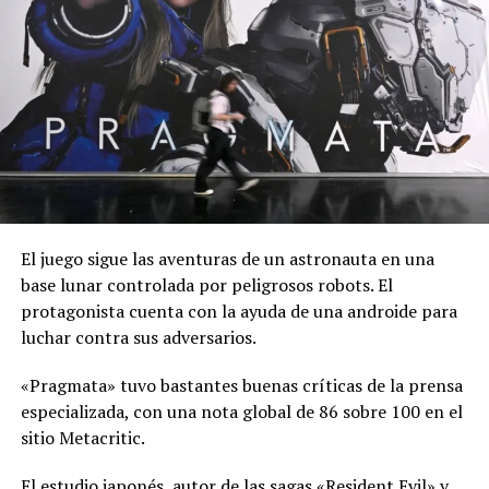
RITMO E INTENSIDAD
Cada combate tiene un toque de versatilidad y agilidad
que vuelve la trama más fácil de seguir. Esto permite que
el espectador esté literalmente ante una versión
cinematográfica del videojuego y retoma la esencia de
las consolas: peleas, poder, agresividad y emoción.
JHONNY CAGE’S SHOW
El juego sigue las aventuras de un astronauta en una
base lunar controlada por peligrosos robots. El
Uno de los elementos claves para esta secuela es la
protagonista cuenta con la ayuda de una androide para
llegada de Johnny Cage, interpretado por Karl Urban, y
luchar contra sus adversarios.
uno de los personajes más populares de la franquicia de
videojuegos. Urban pone el toque de egocentrismo y
«Pragmata» tuvo bastantes buenas críticas de la prensa
vanidad que caracterizan a Cage, con el toque que el
especializada, con una nota global de 86 sobre 100 en el
actor suele dar a sus personajes, dando un protagonista
sitio Metacritic.
ideal para elevar el nivel de la historia.
El estudio japonés, autor de las sagas «Resident Evil» y