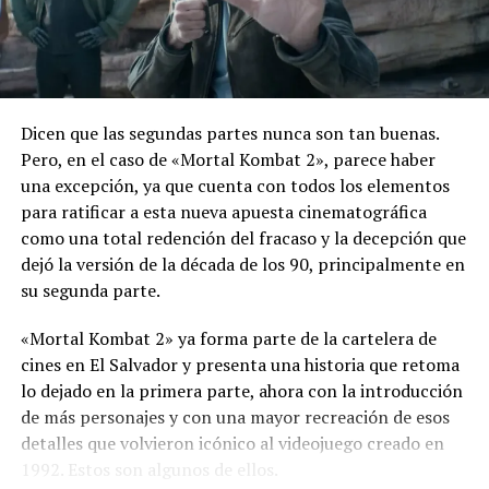
Además de la acción, el título apuesta por recrear el
estilo cinematográfico característico de Bond, con viajes
a distintos escenarios internacionales marcados por el
lujo, el peligro y las operaciones secretas.
Dicen que las segundas partes nunca son tan buenas.
El videojuego ya se encuentra disponible para
Pero, en el caso de «Mortal Kombat 2», parece haber
PlayStation 5, Xbox Series X|S y PC mediante Steam y
una excepción, ya que cuenta con todos los elementos
Epic Games Store.
para ratificar a esta nueva apuesta cinematográfica
como una total redención del fracaso y la decepción que
Comparte esto:
dejó la versión de la década de los 90, principalmente en
su segunda parte.
Facebook
X
«Mortal Kombat 2» ya forma parte de la cartelera de
cines en El Salvador y presenta una historia que retoma
Me gusta esto:
lo dejado en la primera parte, ahora con la introducción
de más personajes y con una mayor recreación de esos
detalles que volvieron icónico al videojuego creado en
1992. Estos son algunos de ellos.