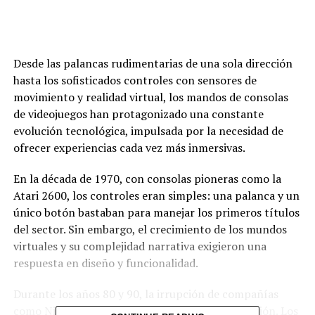
Desde las palancas rudimentarias de una sola dirección
hasta los sofisticados controles con sensores de
movimiento y realidad virtual, los mandos de consolas
de videojuegos han protagonizado una constante
evolución tecnológica, impulsada por la necesidad de
ofrecer experiencias cada vez más inmersivas.
En la década de 1970, con consolas pioneras como la
Atari 2600, los controles eran simples: una palanca y un
único botón bastaban para manejar los primeros títulos
del sector. Sin embargo, el crecimiento de los mundos
virtuales y su complejidad narrativa exigieron una
respuesta en diseño y funcionalidad.
Durante los años 80 y 90, la irrupción de compañías
como Nintendo y Sega marcó un punto de inflexión. Los