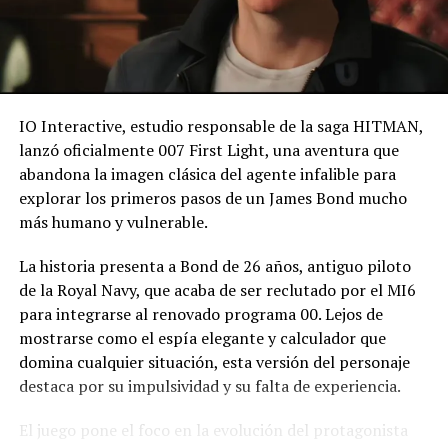
FOTO VIDEO – A una joven
se le cae juguete sexual de
¨Gran Tamaño¨, mientras
baila en videojuego
IO Interactive, estudio responsable de la saga HITMAN,
8 enero, 2019
lanzó oficialmente 007 First Light, una aventura que
En «Internacionales»
abandona la imagen clásica del agente infalible para
explorar los primeros pasos de un James Bond mucho
más humano y vulnerable.
RELATED TOPICS:
EVOLUCIÓN DE LOS MANDOS
INNOVACIÓN EN LOS VIDEOJUEGOS
JOYSTICK
REALIDAD VIRTUAL
La historia presenta a Bond de 26 años, antiguo piloto
de la Royal Navy, que acaba de ser reclutado por el MI6
UP NEXT
para integrarse al renovado programa 00. Lejos de
Xiaomi lanza sus propios chips y marca un hito en su
independencia tecnológica
mostrarse como el espía elegante y calculador que
domina cualquier situación, esta versión del personaje
DON'T MISS
destaca por su impulsividad y su falta de experiencia.
Presidente Bukele se compromete a dar una
transformación educativa de calidad en El Salvador
El juego pone el foco en la evolución del protagonista