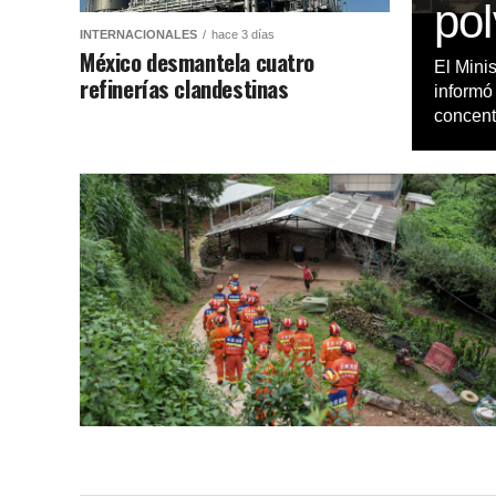
po
INTERNACIONALES
hace 3 días
México desmantela cuatro
El Mini
refinerías clandestinas
informó
concent