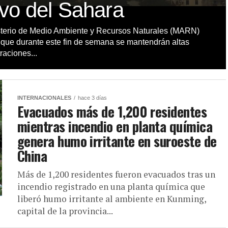
lvo del Sahara
sterio de Medio Ambiente y Recursos Naturales (MARN)
 que durante este fin de semana se mantendrán altas
raciones...
INTERNACIONALES
hace 3 días
Evacuados más de 1,200 residentes
mientras incendio en planta química
genera humo irritante en suroeste de
China
Más de 1,200 residentes fueron evacuados tras un
incendio registrado en una planta química que
liberó humo irritante al ambiente en Kunming,
capital de la provincia...