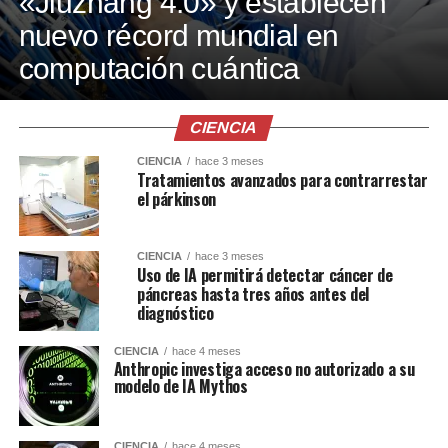
«Jiuzhang 4.0» y establecen
nuevo récord mundial en
computación cuántica
CIENCIA
CIENCIA
hace 3 meses
Tratamientos avanzados para contrarrestar
el párkinson
CIENCIA
hace 3 meses
Uso de IA permitirá detectar cáncer de
páncreas hasta tres años antes del
diagnóstico
CIENCIA
hace 4 meses
Anthropic investiga acceso no autorizado a su
modelo de IA Mythos
CIENCIA
hace 4 meses