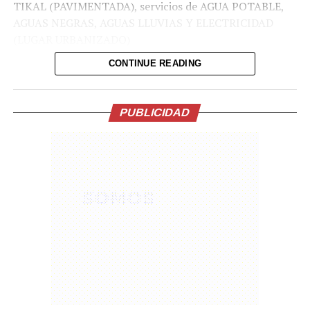
TIKAL (PAVIMENTADA), servicios de AGUA POTABLE,
AGUAS NEGRAS, AGUAS LLUVIAS Y ELECTRICIDAD
(LUGAR URBANIZADO)
EL FINANCIAMIENTO LO PUEDE TRAMITAR EN
CONTINUE READING
CUALQUIER INSTITUCIÓN FINANCIERA DE SU
INTERÉS, PARA MÁS INFORMACIÓN CONTACTAME AL
WHATSAPP: 7496 8521 / 7599-9181
PUBLICIDAD
UBICACIÓN:
https://maps.app.goo.gl/ueVNHEHmexK4zCJm9
Comparte esto:
Facebook
X
Me gusta esto: