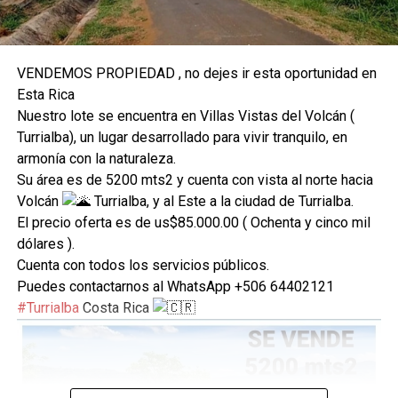
4 julio, 2023
familias de comunidades en
En «Negocios»
finca La Bretaña
10 noviembre, 2022
En «Nacionales»
VENDEMOS PROPIEDAD , no dejes ir esta oportunidad en
Esta Rica
Nuestro lote se encuentra en Villas Vistas del Volcán (
Turrialba), un lugar desarrollado para vivir tranquilo, en
armonía con la naturaleza.
Su área es de 5200 mts2 y cuenta con vista al norte hacia
MACABRO | Seis cuerpos
Volcán
Turrialba, y al Este a la ciudad de Turrialba.
calcinados son encontrados
El precio oferta es de us$85.000.00 ( Ochenta y cinco mil
en finca agrícola de Costa
dólares ).
Rica
19 octubre, 2021
Cuenta con todos los servicios públicos.
En «Internacionales»
Puedes contactarnos al WhatsApp +506 64402121
#Turrialba
Costa Rica
RELATED TOPICS:
DON'T MISS
ALQUILER – Bodega en Barrio Lourdes, San Salvador