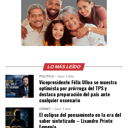
El siniestro se suma a los accidentes reportados en la
carretera Litoral, una ruta de alto flujo turístico y
comercial que exige mayor atención de los conductores,
especialmente en horarios de mayor afluencia.
LO MÁS LEÍDO
POLÍTICA
hace 3 días
Vicepresidente Félix Ulloa se muestra
optimista por prórroga del TPS y
destaca preparación del país ante
cualquier escenario
OPINET
hace 3 días
El eclipse del pensamiento en la era del
saber sintetizado – Lisandro Prieto
Femenía