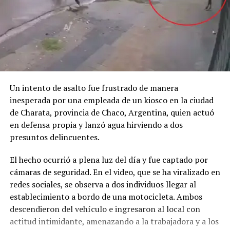
Un
intento
de
asalto
fue
frustrado
de
manera
inesperada
por
una
empleada
de
un
kiosco
en
la
ciudad
de
Charata,
provincia
de
Chaco, Argentina,
quien
actuó
en
defensa
propia
y
lanzó
agua
hirviendo
a
dos
presuntos
delincuentes.
El
hecho
ocurrió
a
plena
luz
del
día
y
fue
captado
por
cámaras
de
seguridad.
En
el
video,
que
se
ha
viralizado
en
redes
sociales,
se
observa
a
dos
individuos
llegar
al
establecimiento
a
bordo
de
una
motocicleta.
Ambos
descendieron
del
vehículo
e
ingresaron
al
local
con
actitud
intimidante,
amenazando
a
la
trabajadora
y
a
los