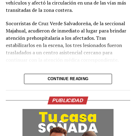
vehículos y afectó la circulación en una de las vías más
transitadas de la zona costera.
Socorristas de Cruz Verde Salvadoreña, de la seccional
Majahual, acudieron de inmediato al lugar para brindar
atención prehospitalaria a los afectados. Tras
estabilizarlos en la escena, los tres lesionados fueron
trasladados a un centro asistencial cercano para
continuar con la atención médica correspondiente.
El accidente provocó restricciones temporales en el
CONTINUE READING
tráfico, ya que el vehículo particular quedó bloqueando
uno de los carriles, mientras que el camión se salió de la
carretera. Las autoridades recomendaron a los
PUBLICIDAD
conductores extremar precauciones en la zona mientras
se normalizaba el paso vehicular.
Hasta el momento no se han dado a conocer las causas
exactas del percance ni la identidad de los involucrados.