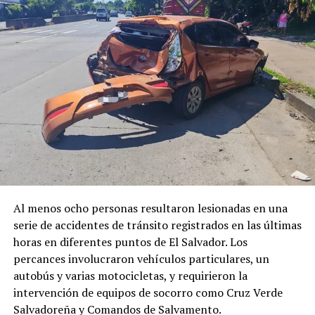
UP NEXT
Juzgado programará audiencia inicial para 12
transportistas detenidos por suspensión del servicio
DON'T MISS
VIDEO | Hombre «resucita» en pleno velorio y deja
atónitos a los presentes
Al menos ocho personas resultaron lesionadas en una
serie de accidentes de tránsito registrados en las últimas
horas en diferentes puntos de El Salvador. Los
percances involucraron vehículos particulares, un
autobús y varias motocicletas, y requirieron la
intervención de equipos de socorro como Cruz Verde
Salvadoreña y Comandos de Salvamento.