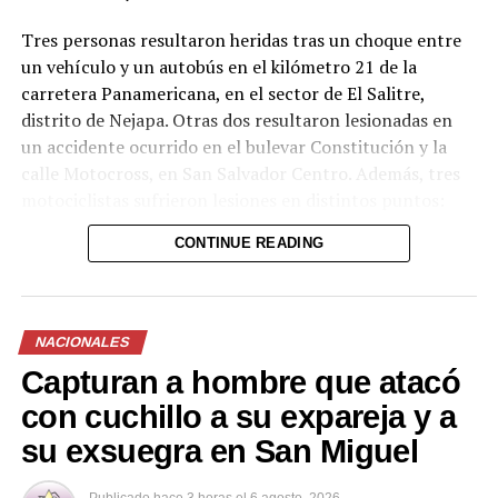
Tres personas resultaron heridas tras un choque entre
un vehículo y un autobús en el kilómetro 21 de la
carretera Panamericana, en el sector de El Salitre,
distrito de Nejapa. Otras dos resultaron lesionadas en
un accidente ocurrido en el bulevar Constitución y la
calle Motocross, en San Salvador Centro. Además, tres
motociclistas sufrieron lesiones en distintos puntos:
uno en el kilómetro 17 de la Panamericana (sector La
CONTINUE READING
Flecha, San Martín), otro en el kilómetro 36½ de la
misma vía (tramo Santa Ana-San Salvador, Ciudad Arce)
y un tercero en el bulevar del Ejército, en San Salvador.
NACIONALES
Los socorristas estabilizaron a las víctimas en el lugar y
Capturan a hombre que atacó
las trasladaron a centros asistenciales para continuar
con la atención médica. Las autoridades insisten en la
con cuchillo a su expareja y a
necesidad de extremar precauciones al volante,
su exsuegra en San Miguel
especialmente durante el período vacacional, cuando
aumenta el flujo vehicular en las principales carreteras
Publicado
hace 3 horas
el
6 agosto, 2026