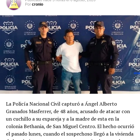
del país.
Por
cronio
Según datos del Observatorio Nacional de Seguridad
Vial, entre el 1 de enero y el 4 de agosto de 2026 se han
registrado 13,494 accidentes de tránsito, con 9,372
personas lesionadas y 865 fallecidas. Las principales
causas continúan siendo la distracción del conductor, la
invasión de carril, el no respeto a las señales
prioritarias, no guardar la distancia de seguridad y la
velocidad inadecuada.
La Policía Nacional Civil capturó a Ángel Alberto
Granados Masferrer, de 48 años, acusado de atacar con
un cuchillo a su expareja y a la madre de esta en la
colonia Bethania, de San Miguel Centro. El hecho ocurrió
el pasado lunes, cuando el sospechoso llegó a la vivienda