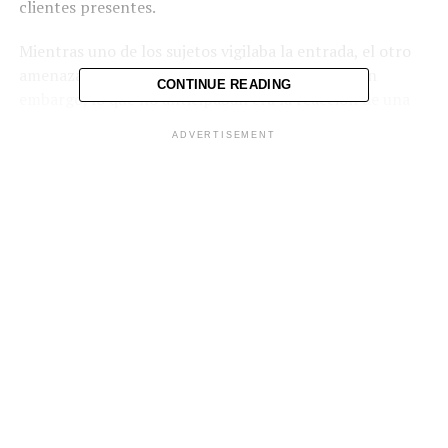
clientes
presentes.
Mientras
uno
de
los
sujetos
vigilaba
la
entrada,
el
otro
amenazaba
a
las
personas
dentro
del
negocio.
Sin
CONTINUE READING
embargo,
lo
que
no
anticipaban
era
la
reacción
de
una
de
las
empleadas,
quien
tomó
una
olla
con
agua
ADVERTISEMENT
hirviendo —
presuntamente
utilizada
para
preparar
infusiones—
y
la
arrojó
directamente
contra
los
agresores.
La
rápida
y
decidida
acción
provocó
la
huida
inmediata
de
los
delincuentes,
quienes
escaparon
del
lugar
sin
lograr
su
cometido.
Las
autoridades
locales
aún
no
han
confirmado
si
los
sospechosos
han
sido
identificados
o
capturados.
El
caso
ha
generado
comentarios
en
redes
sociales,
donde
muchos
usuarios
destacaron
el
coraje
de
la
trabajadora
y
pidieron
mayor
seguridad
en
la
zona.