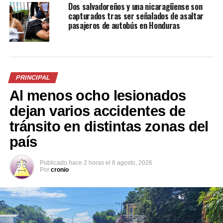
Dos salvadoreños y una nicaragüense son
capturados tras ser señalados de asaltar
Familia frustra intento de
Policía que se encontraba de
pasajeros de autobús en Honduras
asalto gracias a la rápida
licencia frustra un asalto
reacción de la madre
dentro de un bus
11 abril, 2025
10 agosto, 2020
En «Internacionales»
En «Internacionales»
PRINCIPAL
Al menos ocho lesionados
dejan varios accidentes de
tránsito en distintas zonas del
Un delincuente muerto y dos
país
detenidos deja frustrado
asalto en Apopa
7 abril, 2018
Publicado
hace 2 horas
el
6 agosto, 2026
En «Nacionales»
Por
cronio
RELATED TOPICS:
AGUA HIRVIENDO
ASALTO
DELINCUENTES