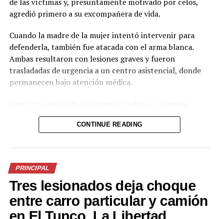
de las víctimas y, presuntamente motivado por celos,
agredió primero a su excompañera de vida.
Cuando la madre de la mujer intentó intervenir para
defenderla, también fue atacada con el arma blanca.
Ambas resultaron con lesiones graves y fueron
trasladadas de urgencia a un centro asistencial, donde
Comparte esto:
permanecen bajo atención médica.
Facebook
X
Gracias a labores de inteligencia policial, Granados
Masferrer fue localizado y detenido el martes en la
CONTINUE READING
colonia Ciudad Toledo, del mismo municipio. El
Me gusta esto:
imputado será remitido ante las autoridades judiciales
por el delito de intento de homicidio.
PRINCIPAL
La PNC aprovechó el caso para reiterar su llamado al
Tres lesionados deja choque
respeto a la vida y advirtió que quienes cometan este
tipo de agresiones enfrentarán las consecuencias
entre carro particular y camión
legales correspondientes.
en El Tunco, La Libertad