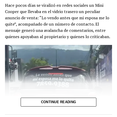
en el lugar tras el
Hace pocos días se viralizó en redes sociales un Mini
impacto.
Cooper que llevaba en el vidrio trasero un peculiar
anuncio de venta: “Lo vendo antes que mi esposa me lo
Luego del…
quite”, acompañado de un número de contacto. El
mensaje generó una avalancha de comentarios, entre
pic.twitter.com/UxiVvtMJIG
quienes apoyaban al propietario y quienes lo criticaban.
— PNC El Salvador
(@PNCSV)
August 8,
2026
El motociclista fallecido fue identificado como Manuel
Arístides Murcia Hernández, quien fue velado y
enterrado en San Martín.
CONTINUE READING
Según las estadísticas del Observatorio Nacional de
Seguridad Vial (Onasevi), entre el 1° de enero y el 7 de