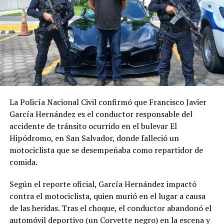
de reforzar la seguridad cibernética mediante
herramientas de detección temprana, inteligencia de
amenazas y estrategias de respuesta coordinada.
Más información sobre el informe completo está
disponible en el portal oficial de ESET:
WeLiveSecurity
.
Además, la compañía invita a escuchar
Conexión Segura
,
su podcast de seguridad informática, disponible en
Spotify
.
La Policía Nacional Civil confirmó que Francisco Javier
García Hernández es el conductor responsable del
accidente de tránsito ocurrido en el bulevar El
Hipódromo, en San Salvador, donde falleció un
Comparte esto:
motociclista que se desempeñaba como repartidor de
comida.
Facebook
X
Según el reporte oficial, García Hernández impactó
contra el motociclista, quien murió en el lugar a causa
de las heridas. Tras el choque, el conductor abandonó el
Me gusta esto:
automóvil deportivo (un Corvette negro) en la escena y