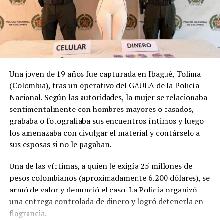
cuestión de horas, y también cómo el destino a veces
llega antes que la venta.
Las redes continúan especulando sobre si el propietario
logró o no concretar la venta y sobre las circunstancias
exactas del choque.
Una joven de 19 años fue capturada en Ibagué, Tolima
(Colombia), tras un operativo del GAULA de la Policía
Nacional. Según las autoridades, la mujer se relacionaba
sentimentalmente con hombres mayores o casados,
grababa o fotografiaba sus encuentros íntimos y luego
los amenazaba con divulgar el material y contárselo a
sus esposas si no le pagaban.
Una de las víctimas, a quien le exigía 25 millones de
pesos colombianos (aproximadamente 6.200 dólares), se
armó de valor y denunció el caso. La Policía organizó
una entrega controlada de dinero y logró detenerla en
flagrancia.