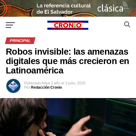
PRINCIPAL
Robos invisible: las amenazas
digitales que más crecieron en
Latinoamérica
Publicado
hace 1 año
el
3 julio, 2025
Por
Redacción Cronio