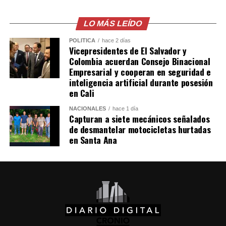
extramatrimoniales y el uso de material íntimo como
herramienta de chantaje.
LO MÁS LEÍDO
#OPINE
. El Gaula de la
POLÍTICA
hace 2 días
Vicepresidentes de El Salvador y
Policía capturó en
Colombia acuerdan Consejo Binacional
Empresarial y cooperan en seguridad e
Ibagué a una joven de
inteligencia artificial durante posesión
19 años señalada de
en Cali
extorsionar al hombre
NACIONALES
hace 1 día
Capturan a siete mecánicos señalados
con quien sostuvo una
de desmantelar motocicletas hurtadas
en Santa Ana
relación
extramatrimonial, a
quien amenazaba con
exponer material íntimo
y contarle a su esposa