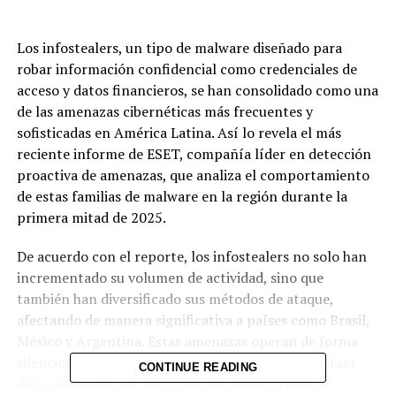
Los infostealers, un tipo de malware diseñado para
robar información confidencial como credenciales de
acceso y datos financieros, se han consolidado como una
de las amenazas cibernéticas más frecuentes y
sofisticadas en América Latina. Así lo revela el más
reciente informe de ESET, compañía líder en detección
proactiva de amenazas, que analiza el comportamiento
de estas familias de malware en la región durante la
primera mitad de 2025.
De acuerdo con el reporte, los infostealers no solo han
incrementado su volumen de actividad, sino que
también han diversificado sus métodos de ataque,
afectando de manera significativa a países como Brasil,
México y Argentina. Estas amenazas operan de forma
silenciosa, infiltrándose en dispositivos para sustraer
CONTINUE READING
datos sensibles que luego son enviados a redes de