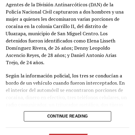
Agentes de la División Antinarcóticos (DAN) de la
UP NEXT
Motociclista resulta lesionado al caerle un árbol en
Policía Nacional Civil capturaron a dos hombres y una
Chalatenango
mujer a quienes les decomisaron varias porciones de
cocaína en la colonia Carrillo II, del distrito de
DON'T MISS
CAMPO PAGADO: Enrique Rais denuncia a La Prensa
Uluazapa, municipio de San Miguel Centro. Los
Gráfica
detenidos fueron identificados como Elena Lisseth
Domínguez Rivera, de 26 años; Denny Leopoldo
Ascencio Reyes, de 28 años; y Daniel Antonio Arias
Trejo, de 24 años.
Según la información policial, los tres se conducían a
bordo de un vehículo cuando fueron interceptados. En
Comparte esto:
el interior del automóvil se encontraron porciones de
Facebook
X
cocaína, dinero en efectivo, tres teléfonos celulares, un
radio comunicador, un triturador metálico, dos tijeras
metálicas, un paquete de papel para elaborar cigarrillos
Me gusta esto:
CONTINUE READING
y varias bolsas plásticas transparentes.
Los capturados serán presentados ante los tribunales