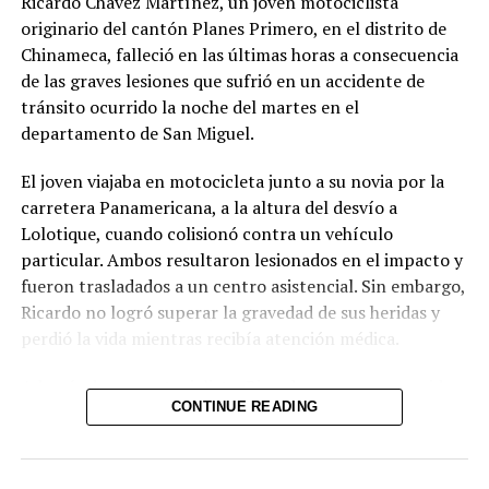
Ricardo Chávez Martínez, un joven motociclista
Comparte esto:
Afortunadamente, ha
originario del cantón Planes Primero, en el distrito de
Chinameca, falleció en las últimas horas a consecuencia
sido localizado sin ser
de las graves lesiones que sufrió en un accidente de
Facebook
X
víctima de ningún
tránsito ocurrido la noche del martes en el
delito.
departamento de San Miguel.
pic.twitter.com/jRpWhKuxv
El joven viajaba en motocicleta junto a su novia por la
Me gusta esto:
carretera Panamericana, a la altura del desvío a
Lolotique, cuando colisionó contra un vehículo
— Fiscalía General de
particular. Ambos resultaron lesionados en el impacto y
la República El
fueron trasladados a un centro asistencial. Sin embargo,
Salvador (@FGR_SV)
Ricardo no logró superar la gravedad de sus heridas y
perdió la vida mientras recibía atención médica.
August 6, 2026
Relacionado
Además de ser motociclista, Ricardo era un reconocido
CONTINUE READING
futbolista de la zona y dejó un profundo pesar entre
Comparte esto:
familiares, amigos y la comunidad de Chinameca. Hasta
el momento no se han dado a conocer más detalles
Facebook
X