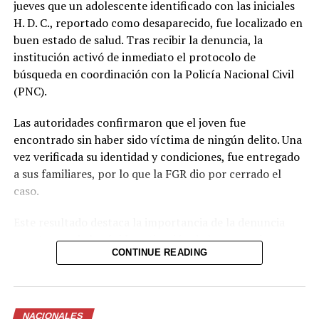
jueves que un adolescente identificado con las iniciales
H. D. C., reportado como desaparecido, fue localizado en
buen estado de salud. Tras recibir la denuncia, la
institución activó de inmediato el protocolo de
búsqueda en coordinación con la Policía Nacional Civil
(PNC).
Las autoridades confirmaron que el joven fue
encontrado sin haber sido víctima de ningún delito. Una
vez verificada su identidad y condiciones, fue entregado
Foto: @ogiron
a sus familiares, por lo que la FGR dio por cerrado el
caso.
Este resultado destaca la importancia de la denuncia
oportuna y de la rápida activación de los mecanismos
CONTINUE READING
interinstitucionales de búsqueda. La coordinación entre
la Fiscalía y la Policía permitió ubicar al menor en un
tiempo relativamente corto y descartar cualquier
situación de riesgo o hecho delictivo.
NACIONALES