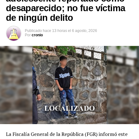
desaparecido; no fue víctima
de ningún delito
Publicado
hace 13 horas
el
6 agosto, 2026
Por
cronio
La Fiscalía General de la República (FGR) informó este