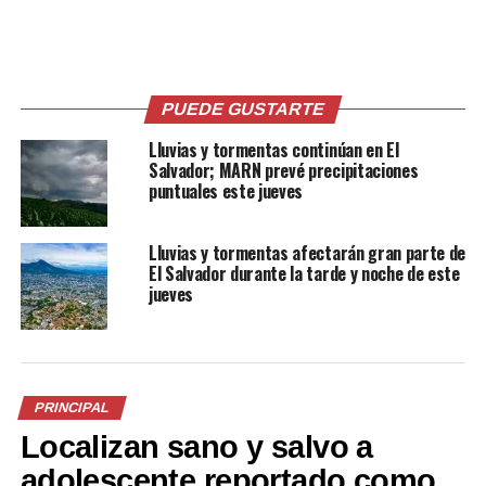
Foto: @ogiron
PUEDE GUSTARTE
Lluvias y tormentas continúan en El
Salvador; MARN prevé precipitaciones
puntuales este jueves
Lluvias y tormentas afectarán gran parte de
El Salvador durante la tarde y noche de este
jueves
Foto: @ogiron
PRINCIPAL
Localizan sano y salvo a
adolescente reportado como