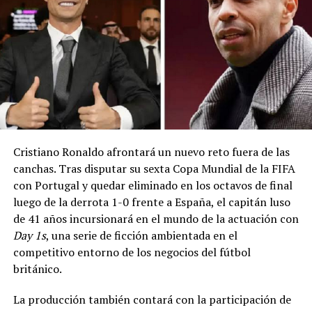
señaló que, dentro de las competencias que le atribuyen
los tratados, la Comisión Europea examinará la iniciativa
con atención.
Las críticas se suman a las expresadas previamente por
la UEFA, que calificó el proyecto como «una línea que las
instituciones que gobiernan el fútbol no deberían
cruzar nunca».
Por su parte, la ministra de Deportes de Francia, Marina
Cristiano Ronaldo afrontará un nuevo reto fuera de las
Ferrari, informó en X que las instituciones del fútbol
canchas. Tras disputar su sexta Copa Mundial de la FIFA
europeo sostendrían una reunión de urgencia para
con Portugal y quedar eliminado en los octavos de final
abordar el proyecto, el cual también ha generado una
luego de la derrota 1-0 frente a España, el capitán luso
fuerte oposición entre las federaciones nacionales.
de 41 años incursionará en el mundo de la actuación con
Day 1s
, una serie de ficción ambientada en el
La Federación Inglesa (FA) afirmó estar
competitivo entorno de los negocios del fútbol
«profundamente preocupada», mientras que la
británico.
Federación Alemana de Fútbol (DFB) calificó la
propuesta como «un absoluto ataque contra el fútbol».
La producción también contará con la participación de