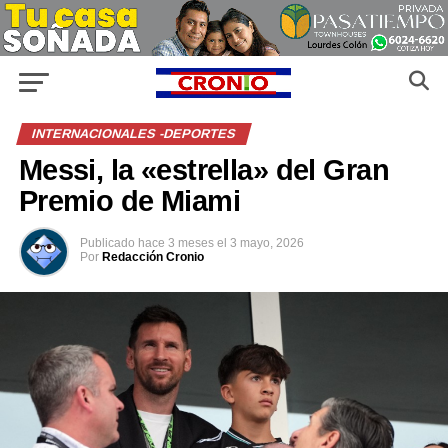
INTERNACIONALES -DEPORTES
Messi, la «estrella» del Gran
Premio de Miami
Publicado
hace 3 meses
el
3 mayo, 2026
Por
Redacción Cronio