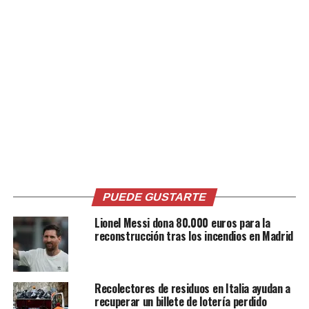
pic.twitter.com/nBBjE6atYN
— Formula 1 (@F1)
May
3, 2026
El piloto de Alpine ya había tenido un primer encuentro
con su ídolo a inicio de semana en el centro de
entrenamiento del Inter Miami.
Messi también visitó el garaje del equipo Mercedes del
italiano Kimi Antonelli, líder del Mundial y dueño de la
PUEDE GUSTARTE
«pole position» este domingo, e incluso se subió a uno
Lionel Messi dona 80.000 euros para la
de sus monoplazas.
reconstrucción tras los incendios en Madrid
Un día antes, el capitán albiceleste cumplió 100
partidos disputados con el Inter Miami de la MLS en una
Recolectores de residuos en Italia ayudan a
amarga derrota 4-3 en su cancha ante Orlando City, que
recuperar un billete de lotería perdido
remontó tres goles de desventaja.