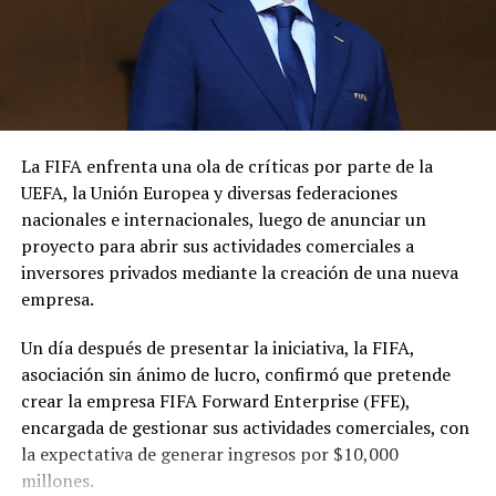
VIDEO | Messi compartió
Lionel Messi ausente por
escena romántica en la
tercer año del Partido de las
piscina con Antonela
Estrellas
Roccuzzo
25 julio, 2026
En «Internacionales -
26 julio, 2021
La FIFA enfrenta una ola de críticas por parte de la
En «Internacionales -
deportes»
UEFA, la Unión Europea y diversas federaciones
deportes»
nacionales e internacionales, luego de anunciar un
proyecto para abrir sus actividades comerciales a
inversores privados mediante la creación de una nueva
empresa.
Un día después de presentar la iniciativa, la FIFA,
El Barcelona le «desea
asociación sin ánimo de lucro, confirmó que pretende
mucha suerte» a Messi en
crear la empresa FIFA Forward Enterprise (FFE),
Miami
8 junio, 2023
encargada de gestionar sus actividades comerciales, con
En «Internacionales -
la expectativa de generar ingresos por $10,000
deportes»
millones.