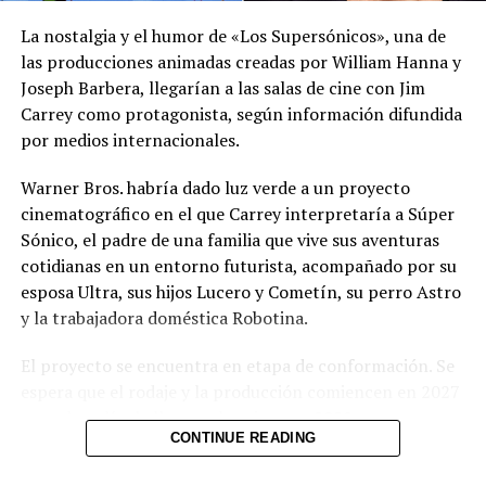
canales oficiales del MARN y adoptar las medidas de
La nostalgia y el humor de «Los Supersónicos», una de
prevención necesarias para reducir los efectos de este
las producciones animadas creadas por William Hanna y
Gobierno de Sánchez Cerén
fenómeno atmosférico, especialmente entre las
responde al presidente
Joseph Barbera, llegarían a las salas de cine con Jim
personas con mayor riesgo de complicaciones de salud.
Donald Trump en el tema de
Carrey como protagonista, según información difundida
controlar la migración hacia
por medios internacionales.
su país
Comparte esto:
25 mayo, 2018
Warner Bros. habría dado luz verde a un proyecto
En «Política»
Facebook
X
cinematográfico en el que Carrey interpretaría a Súper
Sónico, el padre de una familia que vive sus aventuras
RELATED TOPICS:
cotidianas en un entorno futurista, acompañado por su
Me gusta esto:
esposa Ultra, sus hijos Lucero y Cometín, su perro Astro
UP NEXT
Tratamientos avanzados para contrarrestar el párkinson
y la trabajadora doméstica Robotina.
DON'T MISS
El proyecto se encuentra en etapa de conformación. Se
Dos estudiantes de octavo grado del Liceo Castilla
espera que el rodaje y la producción comiencen en 2027
fallecieron
y que la película llegue a los cines en 2028, aunque
CONTINUE READING
todavía no existe un calendario oficial. El resto del
elenco que acompañaría a Carrey tampoco ha sido