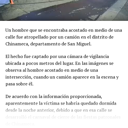
décadas, hasta que en 2026 se dio vía libre a su
realización, con Jim Carrey como una de las principales
figuras vinculadas a la producción.
Un hombre que se encontraba acostado en medio de una
Comparte esto:
calle fue atropellado por un camión en el distrito de
Facebook
X
Chinameca, departamento de San Miguel.
El hecho fue captado por una cámara de vigilancia
Me gusta esto:
ubicada a pocos metros del lugar. En las imágenes se
observa al hombre acostado en medio de una
intersección, cuando un camión aparece en la escena y
pasa sobre él.
De acuerdo con la información proporcionada,
aparentemente la víctima se habría quedado dormida
desde la noche anterior, debido a que en esa calle se
desarrolló el carnaval de cierre de las fiestas patronales
de Chinameca.