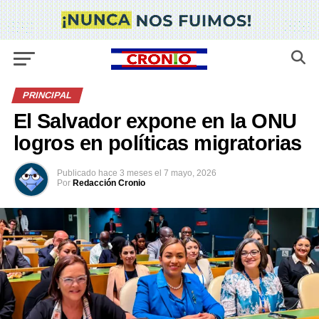
PRINCIPAL
El Salvador expone en la ONU
logros en políticas migratorias
Publicado
hace 3 meses
el
7 mayo, 2026
Por
Redacción Cronio