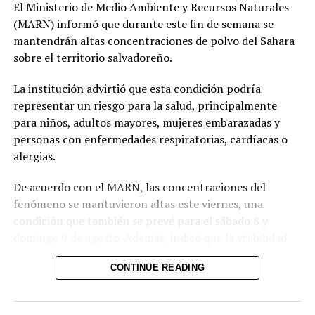
con su homólogo de Filipinas, Jainal Rasul, con quien
El Ministerio de Medio Ambiente y Recursos Naturales
abordó las oportunidades de intercambio de
(MARN) informó que durante este fin de semana se
experiencias en materia de movilidad laboral. Durante el
mantendrán altas concentraciones de polvo del Sahara
encuentro, ambas autoridades destacaron que sus
sobre el territorio salvadoreño.
países son precursores en la implementación del Pacto
La institución advirtió que esta condición podría
Mundial para la Migración y referentes en esta temática,
representar un riesgo para la salud, principalmente
gracias a los avances alcanzados y al firme compromiso
para niños, adultos mayores, mujeres embarazadas y
con los principios establecidos en dicho instrumento
personas con enfermedades respiratorias, cardíacas o
internacional.
alergias.
De acuerdo con el MARN, las concentraciones del
Comparte esto:
fenómeno se mantuvieron altas este viernes, una
condición que también se prevé para el sábado 8 y
domingo 9 de agosto. Además, indicó que la visibilidad
Facebook
X
permanecerá brumosa y que el nivel de riesgo para la
CONTINUE READING
salud es alto.
Ante este escenario, el MARN recomendó a los grupos
Me gusta esto: