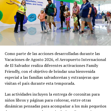
distintos puntos estratégicos para acompañar el
desarrollo de esta y otras actividades. Equipos de
primera respuesta, personal de salud y cuerpos de
socorro permanecen atentos para brindar atención
inmediata en caso de cualquier eventualidad.
El Gobierno reafirma su compromiso de garantizar que
estas expresiones de fe se desarrollen en un ambiente
seguro, permitiendo que la población viva plenamente
sus tradiciones en el corazón de la capital.
Como parte de las acciones desarrolladas durante las
Vacaciones de Agosto 2026, el Aeropuerto Internacional
de El Salvador realiza diferentes activaciones Family
Comparte esto:
Friendly, con el objetivo de brindar una bienvenida
Facebook
X
especial a las familias salvadoreñas y extranjeras que
visitan el país durante esta temporada.
Me gusta esto:
Las actividades incluyen la entrega de coronitas para
niños libros y páginas para colorear, entre otras
dinámicas pensadas para acompañar a los más pequeños