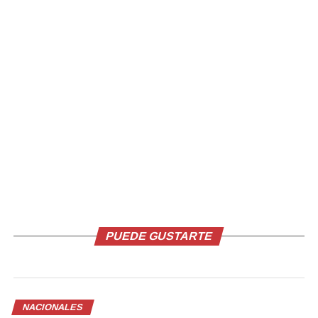
Comparte esto:
Facebook
X
Me gusta esto:
PUEDE GUSTARTE
Relacionado
NACIONALES