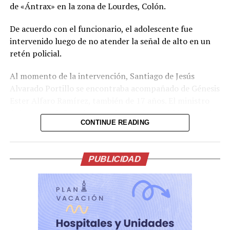
de «Ántrax» en la zona de Lourdes, Colón.
De acuerdo con el funcionario, el adolescente fue
intervenido luego de no atender la señal de alto en un
retén policial.
Al momento de la intervención, Santiago de Jesús
Alvarado Portillo se encontraba acompañado de Génesis
Ester Alfaro Ramírez, también de 17 años. El ministro
únicamente informó que ambos serán remitidos ante las
CONTINUE READING
autoridades correspondientes para ser procesados.
Villatoro afirmó que las autoridades cuentan con la
capacidad para detectar e interrumpir a tiempo el
PUBLICIDAD
surgimiento de organizaciones emergentes que intenten
operar bajo nuevas denominaciones. Asimismo, aseguró
que no permitirán que se repliquen las prácticas
criminales del pasado y que cualquier célula que
pretenda operar bajo esos parámetros será