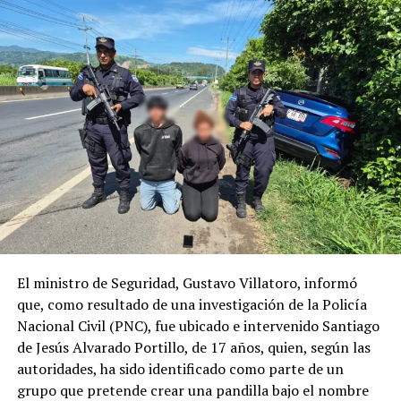
Nuestro compromiso es ofrecer una experiencia
aeroportuaria más cómoda, accesible y amigable,
fortaleciendo la atención a quienes viajan con niños y
convirtiendo su llegada a El Salvador en un momento
especial.
Comparte esto:
Facebook
X
Me gusta esto:
El ministro de Seguridad, Gustavo Villatoro, informó
que, como resultado de una investigación de la Policía
Nacional Civil (PNC), fue ubicado e intervenido Santiago
de Jesús Alvarado Portillo, de 17 años, quien, según las
autoridades, ha sido identificado como parte de un
grupo que pretende crear una pandilla bajo el nombre