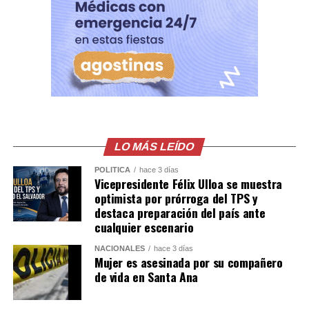
desmantelada y sus integrantes llevados ante la justicia.
Comparte esto:
Facebook
X
Me gusta esto:
LO MÁS LEÍDO
POLÍTICA
hace 3 días
Vicepresidente Félix Ulloa se muestra
optimista por prórroga del TPS y
destaca preparación del país ante
cualquier escenario
NACIONALES
hace 3 días
Mujer es asesinada por su compañero
de vida en Santa Ana