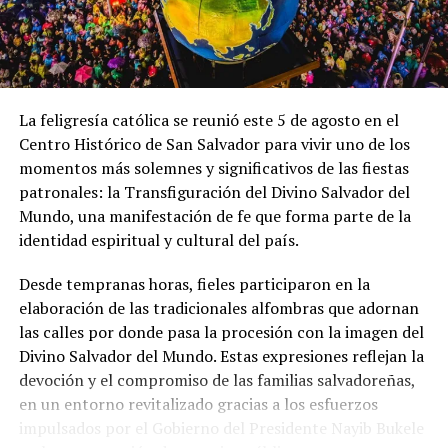
UP NEXT
Sujeto que envió material explícito a menor de edad es
condenado a ocho años de prisión
DON'T MISS
La feligresía católica se reunió este 5 de agosto en el
EE. UU. inculpa a Raúl Castro por derribo de dos
avionetas en 1996
Centro Histórico de San Salvador para vivir uno de los
momentos más solemnes y significativos de las fiestas
patronales: la Transfiguración del Divino Salvador del
Mundo, una manifestación de fe que forma parte de la
identidad espiritual y cultural del país.
Desde tempranas horas, fieles participaron en la
elaboración de las tradicionales alfombras que adornan
las calles por donde pasa la procesión con la imagen del
Divino Salvador del Mundo. Estas expresiones reflejan la
devoción y el compromiso de las familias salvadoreñas,
en un entorno revitalizado gracias a los esfuerzos
impulsados por el Gobierno del Presidente Nayib Bukele