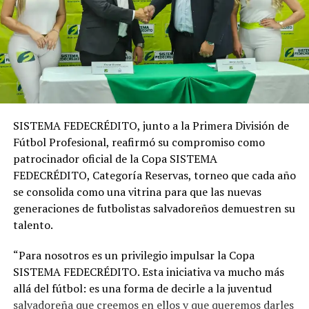
Banco Central de Reserva.
SISTEMA FEDECRÉDITO, junto a la Primera División de
Fútbol Profesional, reafirmó su compromiso como
patrocinador oficial de la Copa SISTEMA
FEDECRÉDITO, Categoría Reservas, torneo que cada año
se consolida como una vitrina para que las nuevas
generaciones de futbolistas salvadoreños demuestren su
talento.
Reconocer ese papel protagónico, y actuar en
consecuencia, es lo que impulsa al SISTEMA
“Para nosotros es un privilegio impulsar la Copa
FEDECRÉDITO a apostar por espacios como el
SISTEMA FEDECRÉDITO. Esta iniciativa va mucho más
“Congreso Emprende Salvadoreña», en el qué
allá del fútbol: es una forma de decirle a la juventud
considerando que la educación y la inclusión financiera
salvadoreña que creemos en ellos y que queremos darles