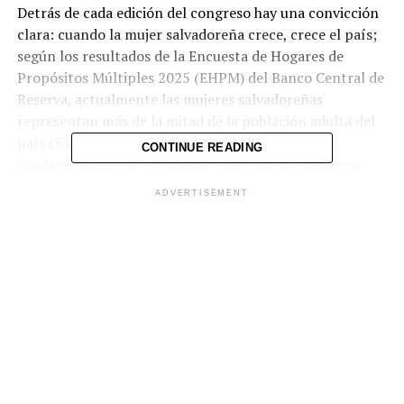
Detrás de cada edición del congreso hay una convicción
clara: cuando la mujer salvadoreña crece, crece el país;
según los resultados de la Encuesta de Hogares de
Propósitos Múltiples 2025 (EHPM) del Banco Central de
Reserva, actualmente las mujeres salvadoreñas
representan más de la mitad de la población adulta del
país (53.3%) consolidándose como un motor
CONTINUE READING
fundamental de su economía: emprenden, sostienen
hogares, generan empleo y mueven comunidades
ADVERTISEMENT
enteras.
Reconociendo ese rol protagónico como impulsadoras
del desarrollo económico nacional, el SISTEMA
FEDECRÉDITO cree firmemente que apostar por la
mujer salvadoreña es apostar por el crecimiento del
país. Por eso se desarrollan iniciativas como el Congreso
Emprende Salvadoreña.