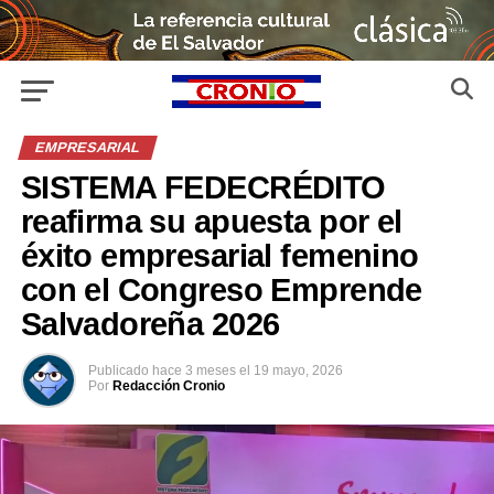
EMPRESARIAL
SISTEMA FEDECRÉDITO
reafirma su apuesta por el
éxito empresarial femenino
con el Congreso Emprende
Salvadoreña 2026
Publicado
hace 3 meses
el
19 mayo, 2026
Por
Redacción Cronio