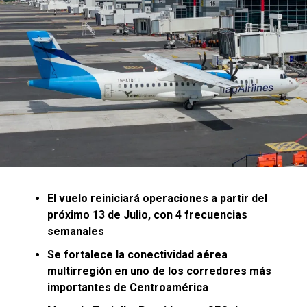
marca y negocios, liderados por mujeres; Mariela
de oportunidades que merece contar con las
Pitocco, speaker y coach ontológico, quien desarrolló
condiciones idóneas para desplegar todo su potencial.
una ponencia enfocada en bienestar emocional,
crecimiento personal y liderazgo consciente; y para
finalizar la ponencia magistral estuvo a cargo del doctor
Mario Alonso Puig, reconocido médico cirujano, autor y
referente internacional en liderazgo, con el tema: Creer
es crear, ilumina tu mundo desplegando tu grandeza,
especialista en gestión del estrés, autoayuda y
reinvención personal.
El vuelo reiniciará operaciones a partir del
próximo 13 de Julio, con 4 frecuencias
semanales
El Presidente de la Primera División de Fútbol, René
Se fortalece la conectividad aérea
Ayala, también expresó: “La Copa SISTEMA
multirregión en uno de los corredores más
FEDECRÉDITO categoría Reservas es el torneo juvenil
importantes de Centroamérica
que se ha convertido en una plataforma deportiva para