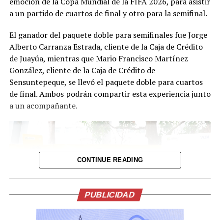
emoción de la Copa Mundial de la FIFA 2026, para asistir
región.
a un partido de cuartos de final y otro para la semifinal.
Comparte esto:
Cabe destacar que TagAirlines vive una nueva era que
El ganador del paquete doble para semifinales fue Jorge
Facebook
X
incluye la modernización de su flota con aeronaves ATR-
Alberto Carranza Estrada, cliente de la Caja de Crédito
72 de última generación, consideradas las más seguras y
de Juayúa, mientras que Mario Francisco Martínez
ecológicas para la operación de aerolíneas regionales,
González, cliente de la Caja de Crédito de
con capacidad para transportar 72 pasajeros.
Sensuntepeque, se llevó el paquete doble para cuartos
Me gusta esto:
de final. Ambos podrán compartir esta experiencia junto
TagAirlines es la aerolínea bandera de Guatemala y
a un acompañante.
aerolínea del Mundo Maya, que desde hace 60 años
mantiene un firme compromiso con la conectividad
aérea, el desarrollo, los viajes y el turismo en la región.
CONTINUE READING
Comparte esto:
Relacionado
Facebook
X
PUBLICIDAD
Me gusta esto: