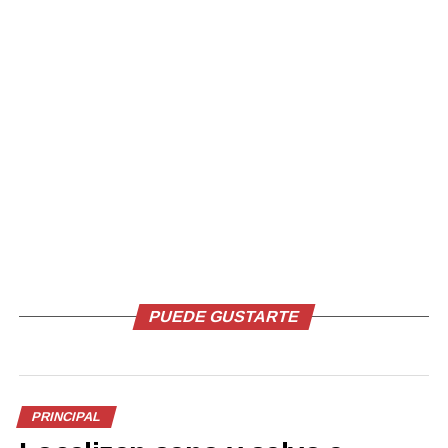
12:00 del mediodía y 2:00 de la tarde, que es cuando el
calor es más abrasador y es más probable sufrir
insolación», advirtió.
También invitó a beber suficiente agua. «Recomendamos
a la población, principalmente, ingerir agua; si nos
mantenemos hidratados disminuimos el riesgo de sufrir
un golpe de calor; evitar consumir bebidas carbonatadas
(gaseosas). También, mantener a los niños y adultos
mayores en lugares más ventilados».
Comparte esto:
PUEDE GUSTARTE
Facebook
X
PRINCIPAL