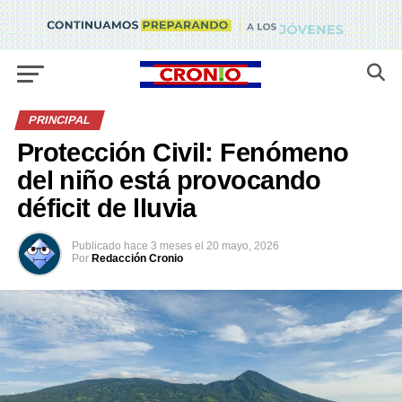
PRINCIPAL
Protección Civil: Fenómeno
del niño está provocando
déficit de lluvia
Publicado
hace 3 meses
el
20 mayo, 2026
Por
Redacción Cronio