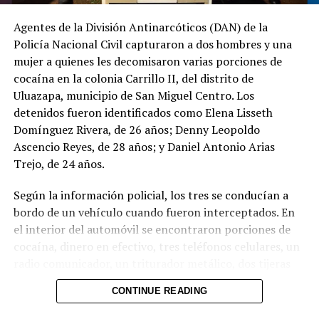
@PNCSV
.
Agentes de la División Antinarcóticos (DAN) de la
Policía Nacional Civil capturaron a dos hombres y una
Afortunadamente, ha
mujer a quienes les decomisaron varias porciones de
sido localizado sin ser
cocaína en la colonia Carrillo II, del distrito de
víctima de ningún
Uluazapa, municipio de San Miguel Centro. Los
detenidos fueron identificados como Elena Lisseth
delito.
Domínguez Rivera, de 26 años; Denny Leopoldo
pic.twitter.com/jRpWhKuxv
Ascencio Reyes, de 28 años; y Daniel Antonio Arias
Trejo, de 24 años.
— Fiscalía General de
Según la información policial, los tres se conducían a
la República El
bordo de un vehículo cuando fueron interceptados. En
el interior del automóvil se encontraron porciones de
Salvador (@FGR_SV)
cocaína, dinero en efectivo, tres teléfonos celulares, un
August 6, 2026
radio comunicador, un triturador metálico, dos tijeras
metálicas, un paquete de papel para elaborar cigarrillos
CONTINUE READING
y varias bolsas plásticas transparentes.
Comparte esto: