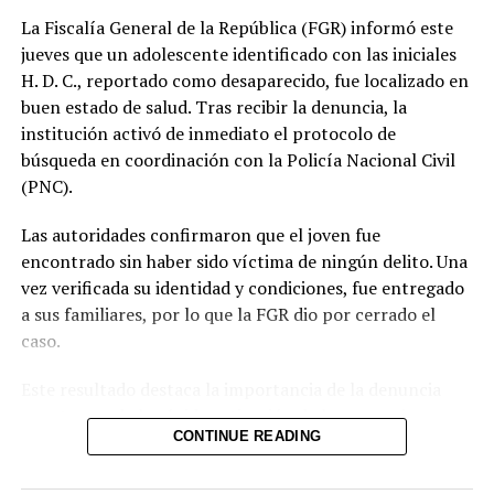
La Fiscalía General de la República (FGR) informó este
jueves que un adolescente identificado con las iniciales
H. D. C., reportado como desaparecido, fue localizado en
buen estado de salud. Tras recibir la denuncia, la
Protección Civil llama a estar
institución activó de inmediato el protocolo de
prevenido ante el paso de
otro fenómeno climático
búsqueda en coordinación con la Policía Nacional Civil
que dejará abundantes
(PNC).
lluvias en el país
12 septiembre, 2022
Las autoridades confirmaron que el joven fue
En «Nacionales»
encontrado sin haber sido víctima de ningún delito. Una
vez verificada su identidad y condiciones, fue entregado
RELATED TOPICS:
a sus familiares, por lo que la FGR dio por cerrado el
caso.
UP NEXT
Estructura de pandilla de Zacatecoluca es condenada
hasta 45 años de cárcel
Este resultado destaca la importancia de la denuncia
oportuna y de la rápida activación de los mecanismos
DON'T MISS
CONTINUE READING
interinstitucionales de búsqueda. La coordinación entre
La Selecta tendrá campamento antes de Nations League
la Fiscalía y la Policía permitió ubicar al menor en un