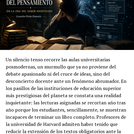
nuevas dependencias y modos de alienación.
Esta lógica farmacológica tiene implicaciones profundas
en la salud mental contemporánea. El remedio
psicofarmacológico puede restituir funcionalidad, pero
simultáneamente domestica la pluralidad emocional. Al
medicar la angustia sin interrogar sus causas sociales, se
utiliza el fármaco como un chivo expiatorio que suprime
el síntoma para restaurar la productividad, silenciando
Un silencio tenso recorre las aulas universitarias
la pregunta por el sentido de una cultura que enferma a
posmodernas, un murmullo que ya no proviene del
sus miembros. La medicalización funciona como una
debate apasionado ni del cruce de ideas, sino del
estrategia de control que desplaza el conflicto al
desconcierto docente ante un fenómeno abrumador. En
terreno de la patología privada, reduciendo al sujeto a
los pasillos de las instituciones de educación superior
una “nuda vida” bajo estados de excepción, tal como
más prestigiosas del planeta se constata una realidad
describe Giorgio Agamben.
inquietante: las lecturas asignadas se recortan año tras
año porque los estudiantes, sencillamente, se muestran
Para comprender lo precedentemente señalado, es
incapaces de terminar un libro completo. Profesores de
necesario desentrañar cómo la psiquiatrización de la
la universidad de Harvard admiten haber tenido que
existencia no es sólo un acto clínico, sino un dispositivo
reducir la extensión de los textos obligatorios ante la