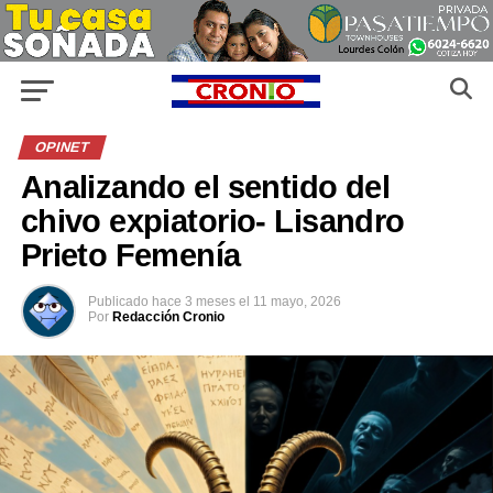
OPINET
Analizando el sentido del
chivo expiatorio- Lisandro
Prieto Femenía
Publicado
hace 3 meses
el
11 mayo, 2026
Por
Redacción Cronio