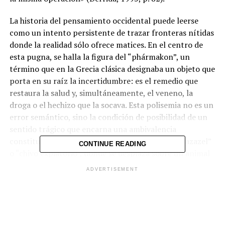
La historia del pensamiento occidental puede leerse
como un intento persistente de trazar fronteras nítidas
donde la realidad sólo ofrece matices. En el centro de
esta pugna, se halla la figura del “phármakon”, un
término que en la Grecia clásica designaba un objeto que
porta en su raíz la incertidumbre: es el remedio que
restaura la salud y, simultáneamente, el veneno, la
droga o el hechizo que la socava. Esta polisemia no es un
error semántico, sino la condición de posibilidad de un
sentido trágico que encarna una ambivalencia
constitutiva. Algo similar ocurre con el rito del “azazel”
CONTINUE READING
o “chivo expiatorio”, donde se desplaza sobre un animal
la totalidad de las culpas colectivas para expulsarlas y
ADVERTISEMENT
así gestionar la crisis comunitaria por medio de la
transferencia. Ambas figuras comparten una
funcionalidad estructural, puesto que curar y envenenar
son operaciones que se articulan mutuamente en la vida