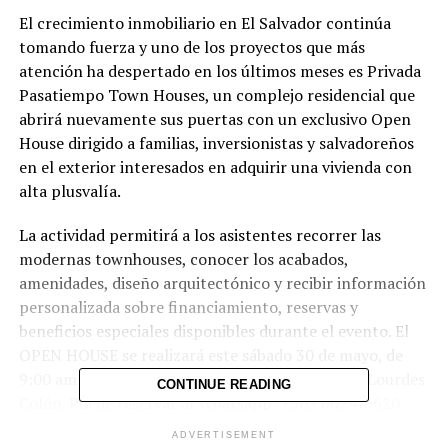
El crecimiento inmobiliario en El Salvador continúa
tomando fuerza y uno de los proyectos que más
atención ha despertado en los últimos meses es Privada
Pasatiempo Town Houses, un complejo residencial que
abrirá nuevamente sus puertas con un exclusivo Open
House dirigido a familias, inversionistas y salvadoreños
en el exterior interesados en adquirir una vivienda con
alta plusvalía.
La actividad permitirá a los asistentes recorrer las
modernas townhouses, conocer los acabados,
amenidades, diseño arquitectónico y recibir información
personalizada sobre financiamiento, reservas y
beneficios especiales disponibles durante el evento. El
OPEN HOUSE se realizará este sábado 30 de mayo, de
9:00 am a 4:00 pm en el Residencial, ubicado en Lourdes
CONTINUE READING
Colón. Puede reservar al Whatsapp: +503 6024-6620.
Recuerde que ese día estarán entidades financieras,
ADVERTISEMENT