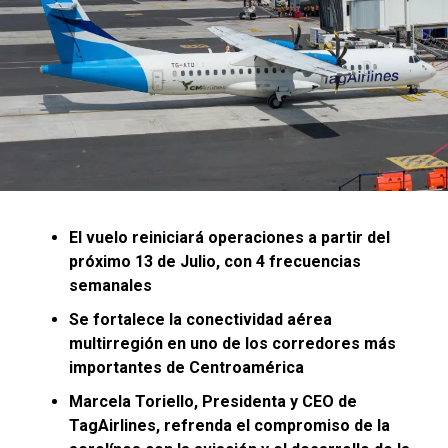
El vuelo reiniciará operaciones a partir del
próximo 13 de Julio, con 4 frecuencias
semanales
El Presidente de la Primera División de Fútbol, René
Se fortalece la conectividad aérea
Ayala, también expresó: “La Copa SISTEMA
multirregión en uno de los corredores más
FEDECRÉDITO categoría Reservas es el torneo juvenil
importantes de Centroamérica
que se ha convertido en una plataforma deportiva para
Marcela Toriello, Presidenta y CEO de
muchos jóvenes futbolistas que hoy en día ya figuran
TagAirlines, refrenda el compromiso de la
como titulares en sus respectivos clubes, por eso,