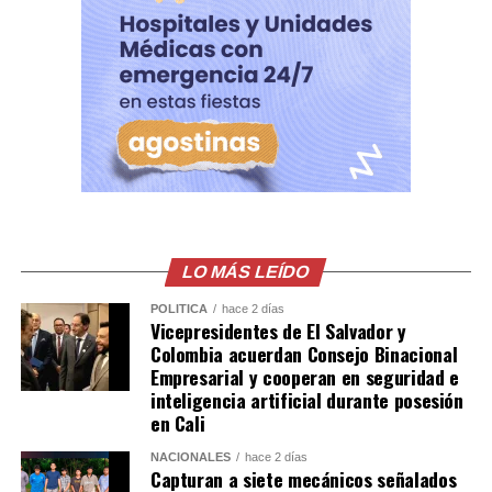
Cada paquete incluye 2 vuelos internacionales, cuatro
noches de hospedaje con desayuno incluido, transporte
terrestre por la ciudad y aeropuerto-hotel-aeropuerto,
seguro contra accidentes, acceso al Everywhere Lounge
de VISA, una tarjeta prepago VISA por US $600.00,
además el SISTEMA FEDECRÉDITO desea que su
experiencia mundialista sea inolvidable otorgándoles US
$1,000.00 adicionales para gastos de bolsillo.
LO MÁS LEÍDO
POLÍTICA
hace 2 días
Vicepresidentes de El Salvador y
Colombia acuerdan Consejo Binacional
Empresarial y cooperan en seguridad e
inteligencia artificial durante posesión
en Cali
NACIONALES
hace 2 días
Capturan a siete mecánicos señalados