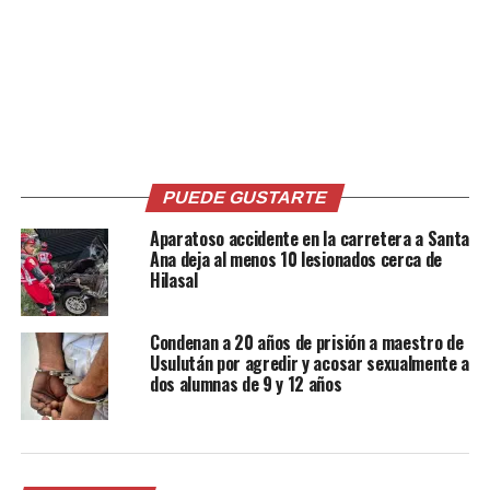
PUEDE GUSTARTE
Aparatoso accidente en la carretera a Santa
Ana deja al menos 10 lesionados cerca de
Hilasal
Ubicado estratégicamente en Lourdes, Colón, Privada
Pasatiempo se ha convertido en uno de los proyectos
residenciales con mayor proyección en la zona
Condenan a 20 años de prisión a maestro de
Usulután por agredir y acosar sexualmente a
occidental del país, gracias a su concepto moderno,
dos alumnas de 9 y 12 años
seguridad y enfoque en generar valor patrimonial para
sus propietarios.
El proyecto representa una inversión nacional de $4.9