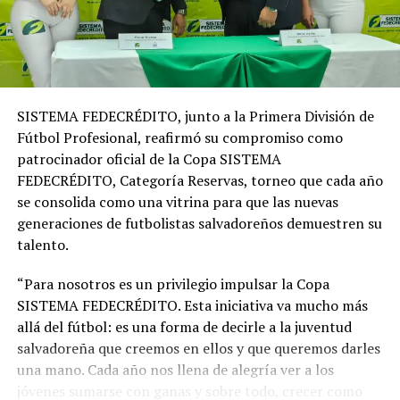
subterráneo, entorno privado y un diseño pensado para
brindar comodidad, exclusividad y calidad de vida.
Además de convertirse en una opción para vivir, el
proyecto también ha despertado interés entre
SISTEMA FEDECRÉDITO, junto a la Primera División de
inversionistas que buscan generar ingresos a través de
Fútbol Profesional, reafirmó su compromiso como
alquiler residencial o plataformas de hospedaje,
patrocinador oficial de la Copa SISTEMA
tomando en cuenta la creciente plusvalía de la zona y el
FEDECRÉDITO, Categoría Reservas, torneo que cada año
dinamismo del mercado inmobiliario salvadoreño.
se consolida como una vitrina para que las nuevas
generaciones de futbolistas salvadoreños demuestren su
talento.
“Para nosotros es un privilegio impulsar la Copa
SISTEMA FEDECRÉDITO. Esta iniciativa va mucho más
allá del fútbol: es una forma de decirle a la juventud
salvadoreña que creemos en ellos y que queremos darles
una mano. Cada año nos llena de alegría ver a los
jóvenes sumarse con ganas y sobre todo, crecer como