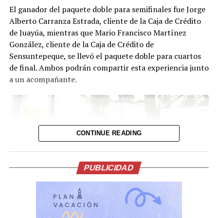
Cabe destacar que TagAirlines vive una nueva era que
El ganador del paquete doble para semifinales fue Jorge
incluye la modernización de su flota con aeronaves ATR-
Alberto Carranza Estrada, cliente de la Caja de Crédito
72 de última generación, consideradas las más seguras y
de Juayúa, mientras que Mario Francisco Martínez
ecológicas para la operación de aerolíneas regionales,
González, cliente de la Caja de Crédito de
con capacidad para transportar 72 pasajeros.
Sensuntepeque, se llevó el paquete doble para cuartos
de final. Ambos podrán compartir esta experiencia junto
TagAirlines es la aerolínea bandera de Guatemala y
a un acompañante.
aerolínea del Mundo Maya, que desde hace 60 años
mantiene un firme compromiso con la conectividad
aérea, el desarrollo, los viajes y el turismo en la región.
CONTINUE READING
Comparte esto:
Facebook
X
PUBLICIDAD
Me gusta esto: