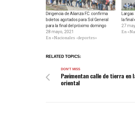
Dirigencia de Alianza F.C. confirma
Largas 
boletos agotados para Sol General
la fina
para la final del próximo domingo
27 may
En «Na
28 mayo, 2021
En «Nacionales -deportes»
RELATED TOPICS:
DON'T MISS
Pavimentan calle de tierra en 
oriental