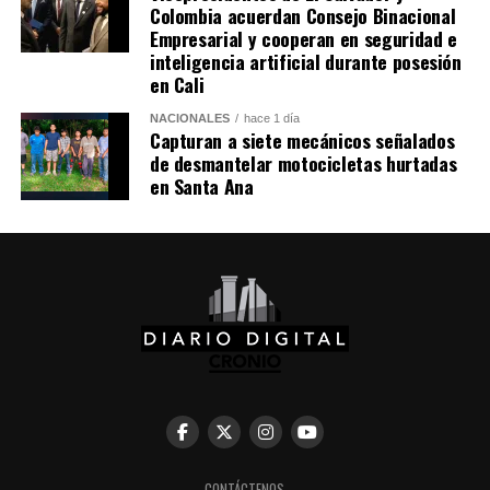
un avión militar y calificó la entrega del salvoconducto
Colombia acuerdan Consejo Binacional
como «una acción de buena voluntad» de la presidenta
Empresarial y cooperan en seguridad e
inteligencia artificial durante posesión
Keiko Fujimori.
en Cali
Comparte esto:
NACIONALES
hace 1 día
Capturan a siete mecánicos señalados
de desmantelar motocicletas hurtadas
Facebook
X
en Santa Ana
Me gusta esto:
CONTÁCTENOS