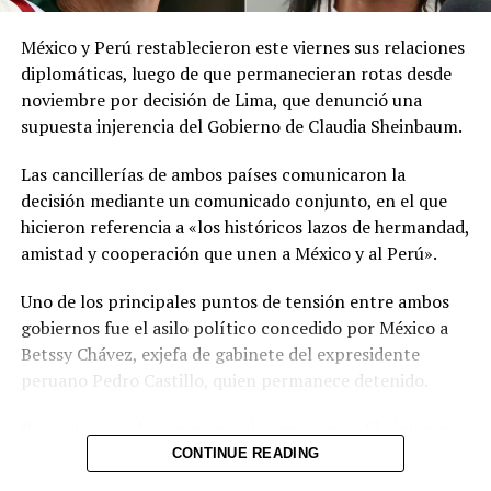
meteorológicas.
México y Perú restablecieron este viernes sus relaciones
Las autoridades reiteraron el llamado a consultar los
diplomáticas, luego de que permanecieran rotas desde
canales oficiales del MARN y adoptar las medidas de
noviembre por decisión de Lima, que denunció una
prevención necesarias para reducir los efectos de este
supuesta injerencia del Gobierno de Claudia Sheinbaum.
fenómeno atmosférico, especialmente entre las
personas con mayor riesgo de complicaciones de salud.
Las cancillerías de ambos países comunicaron la
decisión mediante un comunicado conjunto, en el que
Comparte esto:
hicieron referencia a «los históricos lazos de hermandad,
amistad y cooperación que unen a México y al Perú».
Facebook
X
Uno de los principales puntos de tensión entre ambos
gobiernos fue el asilo político concedido por México a
Me gusta esto:
Betssy Chávez, exjefa de gabinete del expresidente
peruano Pedro Castillo, quien permanece detenido.
Poco después de conocerse el comunicado, Sheinbaum
informó durante su conferencia diaria que Chávez había
CONTINUE READING
recibido el salvoconducto y estaba a punto de llegar a