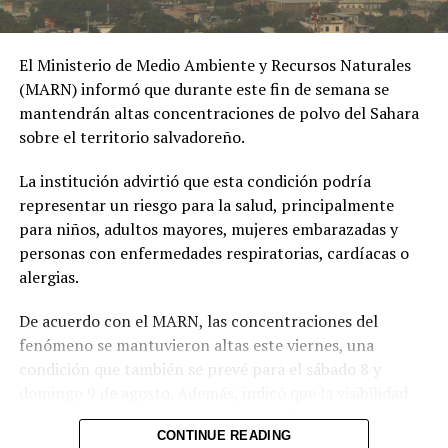
Ibagué a una joven de
19 años señalada de
El Ministerio de Medio Ambiente y Recursos Naturales
extorsionar al hombre
(MARN) informó que durante este fin de semana se
con quien sostuvo una
mantendrán altas concentraciones de polvo del Sahara
sobre el territorio salvadoreño.
relación
extramatrimonial, a
La institución advirtió que esta condición podría
representar un riesgo para la salud, principalmente
quien amenazaba con
para niños, adultos mayores, mujeres embarazadas y
exponer material íntimo
personas con enfermedades respiratorias, cardíacas o
y contarle a su esposa
alergias.
si no le entregaba la
De acuerdo con el MARN, las concentraciones del
suma de 25 millones de
fenómeno se mantuvieron altas este viernes, una
condición que también se prevé para el sábado 8 y
pesos.
domingo 9 de agosto. Además, indicó que la visibilidad
pic.twitter.com/MmwPQe2n
permanecerá brumosa y que el nivel de riesgo para la
CONTINUE READING
salud es alto.