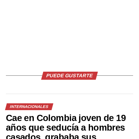
Comparte esto:
Facebook
X
Me gusta esto:
PUEDE GUSTARTE
Relacionado
INTERNACIONALES
Cae en Colombia joven de 19
años que seducía a hombres
casados, grababa sus
La OMS «no cree» que foco
Científicos alemanes logran