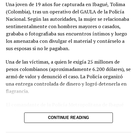
retornados
Una joven de 19 años fue capturada en Ibagué, Tolima
DON'T MISS
(Colombia), tras un operativo del GAULA de la Policía
Francia anima a mujeres a denunciar violaciones tras
Nacional. Según las autoridades, la mujer se relacionaba
investigación contra famoso cantante
sentimentalmente con hombres mayores o casados,
grababa o fotografiaba sus encuentros íntimos y luego
los amenazaba con divulgar el material y contárselo a
sus esposas si no le pagaban.
Una de las víctimas, a quien le exigía 25 millones de
pesos colombianos (aproximadamente 6.200 dólares), se
armó de valor y denunció el caso. La Policía organizó
una entrega controlada de dinero y logró detenerla en
flagrancia.
El comandante de la Policía Metropolitana de Ibagué
explicó que la joven “seducía con sus encantos a
CONTINUE READING
hombres que tenían familia” y, una vez obtenía el
material comprometedor, iniciaba el chantaje. Las
autoridades no descartan que existan más víctimas y