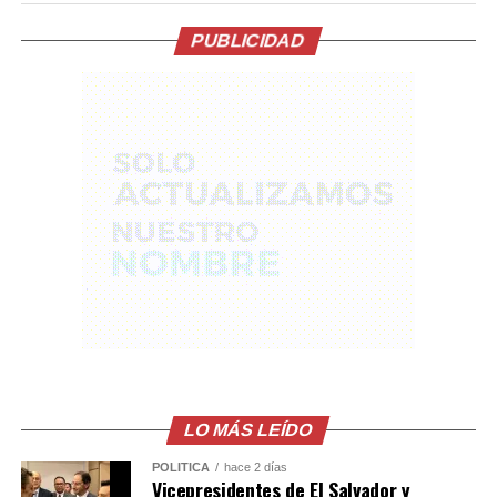
México. La entrega del documento constituía una
condición de su Gobierno para avanzar en el
PUBLICIDAD
restablecimiento de las relaciones diplomáticas.
La relación entre ambos países comenzó a deteriorarse
tras la caída y detención de Castillo por su intento de
disolver el Congreso a finales de 2022. En ese momento,
México concedió asilo a la esposa y los hijos del
exmandatario.
Posteriormente, la justicia peruana condenó a Castillo
en 2025 a más de 11 años de cárcel por esos actos, una
sentencia que el Gobierno mexicano considera ilegal.
El comunicado emitido por las cancillerías no ofreció
mayores detalles sobre el acuerdo para restablecer las
relaciones diplomáticas.
LO MÁS LEÍDO
POLÍTICA
hace 2 días
Sheinbaum también indicó que Chávez viajó a México en
Vicepresidentes de El Salvador y