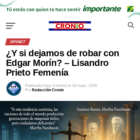
OPINET
¿Y si dejamos de robar con
Edgar Morín? – Lisandro
Prieto Femenía
Publicado
hace 3 meses
el
18 mayo, 2026
Por
Redacción Cronio