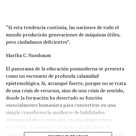
“Si esta tendencia continúa, las naciones de todo el
mundo producirán generaciones de máquinas útiles,
pero ciudadanos deficientes”.
Martha C. Nussbaum
El panorama de la educación posmoderna se presenta
como un escenario de profunda calamidad
epistemológica. Si, arranqué fuerte, porque no se trata
de una crisis de recursos, sino de una crisis de sentido,
donde la formación ha desertado su función
esencialmente humanista para convertirse en una
simple transferencia mediocre de habilidades
instrumentales o, peor aún, en una arquitectura
curricular de modelos teóricos mal digeridos. El
resultado es una escolarización inconsciente, marcada