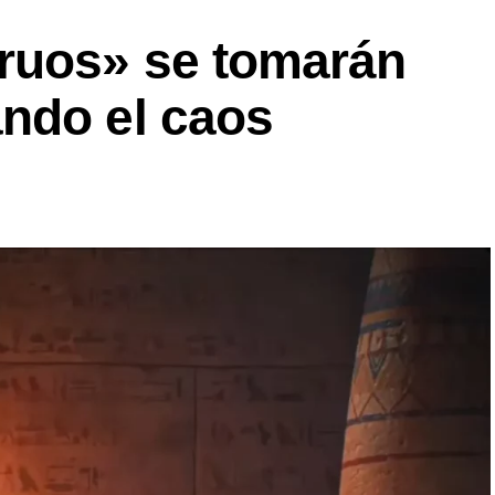
ruos» se tomarán
ndo el caos