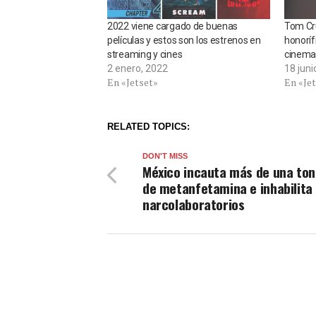
2022 viene cargado de buenas
Tom Cru
películas y estos son los estrenos en
honoríf
streaming y cines
cinema
2 enero, 2022
18 juni
En «Jetset»
En «Je
RELATED TOPICS:
DON'T MISS
México incauta más de una ton
de metanfetamina e inhabilita
narcolaboratorios