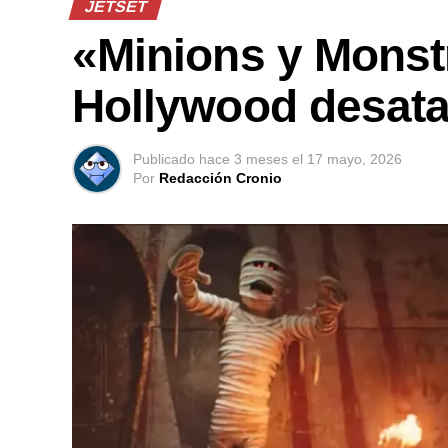
JETSET
«Minions y Monst
Hollywood desata
Publicado
hace 3 meses
el
17 mayo, 2026
Por
Redacción Cronio