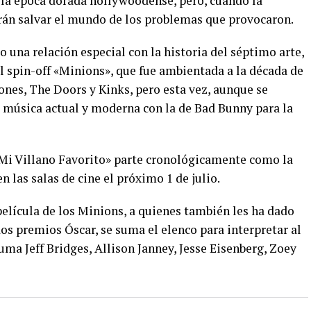
n la época dorada hollywoodense, pero, cuando la
rán salvar el mundo de los problemas que provocaron.
o una relación especial con la historia del séptimo arte,
l spin-off «Minions», que fue ambientada a la década de
tones, The Doors y Kinks, pero esta vez, aunque se
uye música actual y moderna con la de Bad Bunny para la
«Mi Villano Favorito» parte cronológicamente como la
n las salas de cine el próximo 1 de julio.
 película de los Minions, a quienes también les ha dado
os premios Óscar, se suma el elenco para interpretar al
uma Jeff Bridges, Allison Janney, Jesse Eisenberg, Zoey