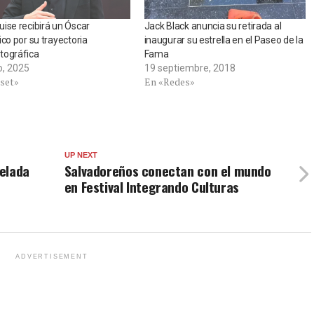
ise recibirá un Óscar
Jack Black anuncia su retirada al
ico por su trayectoria
inaugurar su estrella en el Paseo de la
tográfica
Fama
o, 2025
19 septiembre, 2018
tset»
En «Redes»
UP NEXT
elada
Salvadoreños conectan con el mundo
en Festival Integrando Culturas
ADVERTISEMENT