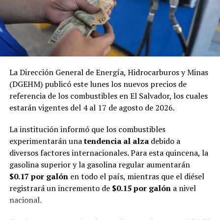
millones para 2030.
Comparte esto:
La Dirección General de Energía, Hidrocarburos y Minas
Facebook
X
(DGEHM) publicó este lunes los nuevos precios de
referencia de los combustibles en El Salvador, los cuales
estarán vigentes del 4 al 17 de agosto de 2026.
Me gusta esto:
La institución informó que los combustibles
experimentarán una
tendencia al alza
debido a
Cargando...
diversos factores internacionales. Para esta quincena, la
gasolina superior y la gasolina regular aumentarán
$0.17 por galón
en todo el país, mientras que el diésel
registrará un incremento de
$0.15 por galón
a nivel
Relacionado
nacional.