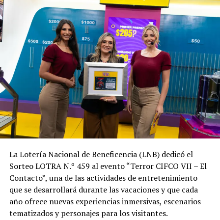
tradiciones, por lo que invitó a la población a disfrutar
de las festividades con alegría, respeto y
responsabilidad, cuidando los espacios públicos y
contribuyendo a mantener un ambiente seguro y limpio.
Los resultados del Sorteo LOTRA N.º 460 fueron los
siguientes:
Primer premio:
$380,000 – Billete N.º 32850
(vendido).
Segundo premio:
$20,000 – Billete N.º 06468
(vendido).
La Lotería Nacional de Beneficencia (LNB) dedicó el
Tercer premio:
$10,000 – Billete N.º 25018
Sorteo LOTRA N.º 459 al evento “Terror CIFCO VII – El
(vendido).
Contacto”, una de las actividades de entretenimiento
que se desarrollará durante las vacaciones y que cada
año ofrece nuevas experiencias inmersivas, escenarios
Comparte esto:
tematizados y personajes para los visitantes.