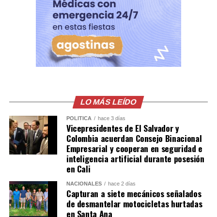
LO MÁS LEÍDO
POLÍTICA
hace 3 días
Vicepresidentes de El Salvador y
Colombia acuerdan Consejo Binacional
Empresarial y cooperan en seguridad e
inteligencia artificial durante posesión
en Cali
NACIONALES
hace 2 días
Como parte de la actividad, la Lotería invitó a los
Capturan a siete mecánicos señalados
asistentes a visitar su stand, donde podrán adquirir sus
de desmantelar motocicletas hurtadas
en Santa Ana
productos y participar por la oportunidad de