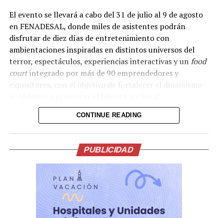
Facebook
X
El evento se llevará a cabo del 31 de julio al 9 de agosto
en FENADESAL, donde miles de asistentes podrán
Me gusta esto:
disfrutar de diez días de entretenimiento con
ambientaciones inspiradas en distintos universos del
terror, espectáculos, experiencias interactivas y un
food
court
integrado por más de 90 emprendedores y
expositores, con el objetivo de fortalecer el dinamismo
económico y promover el talento nacional.
CONTINUE READING
PUBLICIDAD