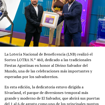
En «Principal»
en Arabia Saudita, han provocado inestabilidad en los
precios internacionales de los hidrocarburos.
RELATED TOPICS:
2025
2026
ÉL SALVADOR
GOES
Otro de los factores señalados por la institución es la
SURF
VISITANTES INTERNACIONALES
fuerte disminución en las reservas de petróleo de
UP NEXT
Estados Unidos, lo que ha impulsado un aumento en los
Encuentran dron de guerrilla con explosivos
precios del petróleo y sus derivados en el mercado
DON'T MISS
internacional.
Ecuador desarticula red que enviaba cocaína en
contenedores de «snacks» de plátano hacia Europa
La Lotería Nacional de Beneficencia (LNB) realizó el
Comparte esto:
Sorteo LOTRA N.º 460, dedicado a las tradicionales
Facebook
X
Fiestas Agostinas en honor al Divino Salvador del
Mundo, una de las celebraciones más importantes y
esperadas por los salvadoreños.
Me gusta esto:
En esta edición, la dedicatoria estuvo dirigida a
Sívarland, el parque de diversiones temporal más
grande y moderno de El Salvador, que abrirá sus puertas
del 1 al 6 de agosto como uno de los principales puntos