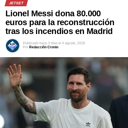
JETSET
Comparte esto:
Lionel Messi dona 80.000
euros para la reconstrucción
Facebook
X
tras los incendios en Madrid
Publicado
hace 3 días
el
4 agosto, 2026
Por
Redacción Cronio
Me gusta esto:
Relacionado