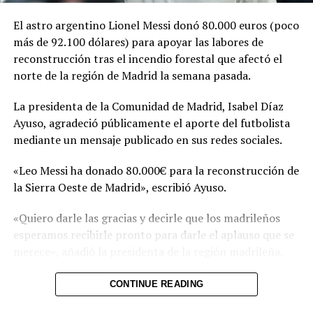
Invitan a celebrar el Mes de
Embajador de la UE reitera
El astro argentino Lionel Messi donó 80.000 euros (poco
Europa
apoyo a la conectividad
más de 92.100 dólares) para apoyar las labores de
30 abril, 2025
digital
En «Nacionales»
26 febrero, 2026
reconstrucción tras el incendio forestal que afectó el
En «Principal»
norte de la región de Madrid la semana pasada.
La presidenta de la Comunidad de Madrid, Isabel Díaz
Ayuso, agradeció públicamente el aporte del futbolista
mediante un mensaje publicado en sus redes sociales.
Estudiantes europeos
«Leo Messi ha donado 80.000€ para la reconstrucción de
recorren comunidades de
la Sierra Oeste de Madrid», escribió Ayuso.
Mejicanos para conocer el
arte urbano salvadoreño
«Quiero darle las gracias y decirle que los madrileños
28 mayo, 2026
esperamos recibirle pronto para darle el aplauso que se
En «Jetset»
merece», añadió la presidenta de la región madrileña.
RELATED TOPICS:
El incendio forestal que afectó el noroeste de la región
CONTINUE READING
de Madrid arrasó 27.000 hectáreas y dejó a más de
UP NEXT