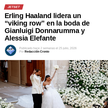
confinados.
JETSET
Erling Haaland lidera un
Comparte esto:
“viking row” en la boda de
Facebook
X
Gianluigi Donnarumma y
Alessia Elefante
Me gusta esto:
Publicado
hace 2 semanas
el
25 julio, 2026
Por
Redacción Cronio