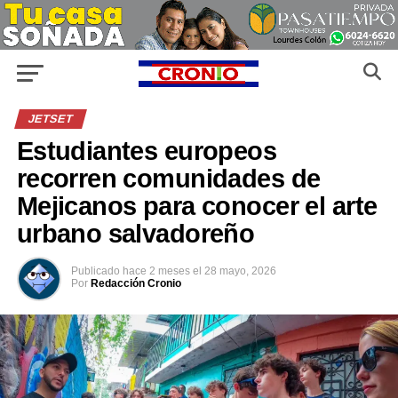
JETSET
Estudiantes europeos
recorren comunidades de
Mejicanos para conocer el arte
urbano salvadoreño
Publicado
hace 2 meses
el
28 mayo, 2026
Por
Redacción Cronio