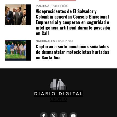
the ‘viking row’ to
POLÍTICA
hace 3 días
Vicepresidentes de El Salvador y
Gianluigi
Colombia acuerdan Consejo Binacional
Empresarial y cooperan en seguridad e
Donnarumma’s
inteligencia artificial durante posesión
wedding
en Cali
pic.twitter.com/HP6MLIDybX
NACIONALES
hace 2 días
Capturan a siete mecánicos señalados
de desmantelar motocicletas hurtadas
en Santa Ana
— Sky Sports Premier
League
(@SkySportsPL)
July
25, 2026
La celebración también contó con actuaciones
musicales en vivo. Según medios especializados,
participaron Sfera Ebbasta, referente del trap italiano, y