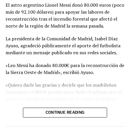
El astro argentino Lionel Messi donó 80.000 euros (poco
más de 92.100 dólares) para apoyar las labores de
Comparte esto:
reconstrucción tras el incendio forestal que afectó el
norte de la región de Madrid la semana pasada.
Facebook
X
La presidenta de la Comunidad de Madrid, Isabel Díaz
Ayuso, agradeció públicamente el aporte del futbolista
Me gusta esto:
mediante un mensaje publicado en sus redes sociales.
«Leo Messi ha donado 80.000€ para la reconstrucción de
la Sierra Oeste de Madrid», escribió Ayuso.
«Quiero darle las gracias y decirle que los madrileños
esperamos recibirle pronto para darle el aplauso que se
merece», añadió la presidenta de la región madrileña.
El incendio forestal que afectó el noroeste de la región
CONTINUE READING
de Madrid arrasó 27.000 hectáreas y dejó a más de
50.000 personas afectadas entre evacuados y