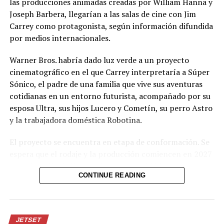
las producciones animadas creadas por William Hanna y
Joseph Barbera, llegarían a las salas de cine con Jim
UP NEXT
Cruz Roja Salvadoreña cuenta con 115 nuevos
Carrey como protagonista, según información difundida
voluntarios
por medios internacionales.
DON'T MISS
El grafiti urbano salvadoreño será expuesto en Sevilla,
Warner Bros. habría dado luz verde a un proyecto
España
cinematográfico en el que Carrey interpretaría a Súper
Sónico, el padre de una familia que vive sus aventuras
cotidianas en un entorno futurista, acompañado por su
esposa Ultra, sus hijos Lucero y Cometín, su perro Astro
y la trabajadora doméstica Robotina.
El proyecto se encuentra en etapa de conformación. Se
espera que el rodaje y la producción comiencen en 2027
y que la película llegue a los cines en 2028, aunque
CONTINUE READING
todavía no existe un calendario oficial. El resto del
elenco que acompañaría a Carrey tampoco ha sido
definido por la productora.
JETSET
La iniciativa busca llevar nuevamente a la pantalla