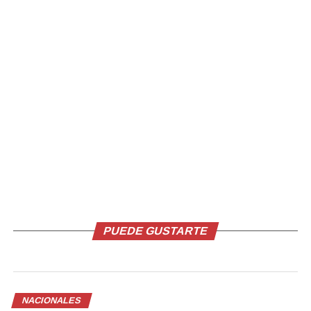
Relacionado
Voluntarios de Cruz Roja
Atención prehospitalaria
Salvadoreña denuncian
figura entre las áreas con
irregularidades dentro de la
mayor demanda en Cruz
institución
Roja Salvadoreña
14 agosto, 2019
31 mayo, 2026
PUEDE GUSTARTE
En «Nacionales»
En «Nacionales»
NACIONALES