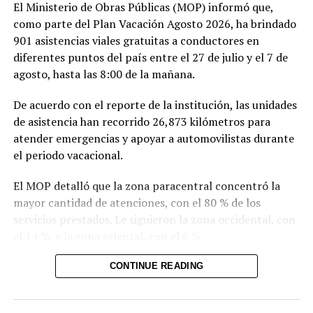
El Ministerio de Obras Públicas (MOP) informó que,
como parte del Plan Vacación Agosto 2026, ha brindado
901 asistencias viales gratuitas a conductores en
diferentes puntos del país entre el 27 de julio y el 7 de
agosto, hasta las 8:00 de la mañana.
De acuerdo con el reporte de la institución, las unidades
de asistencia han recorrido 26,873 kilómetros para
atender emergencias y apoyar a automovilistas durante
el periodo vacacional.
El MOP detalló que la zona paracentral concentró la
mayor cantidad de atenciones, con el 80 % de los
servicios prestados. Le siguieron la zona occidental, con
el 14 %, y la zona oriental, con el 6 %.
La institución recordó que el servicio de grúas gratuitas
CONTINUE READING
permanecerá disponible hasta el 9 de agosto. Los
conductores que requieran asistencia pueden solicitarla