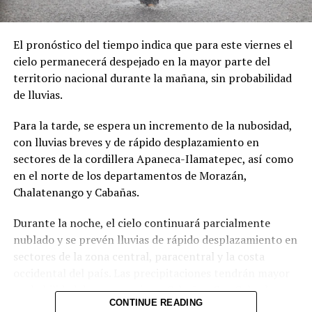
El pronóstico del tiempo indica que para este viernes el
cielo permanecerá despejado en la mayor parte del
territorio nacional durante la mañana, sin probabilidad
de lluvias.
Para la tarde, se espera un incremento de la nubosidad,
con lluvias breves y de rápido desplazamiento en
sectores de la cordillera Apaneca-Ilamatepec, así como
en el norte de los departamentos de Morazán,
Chalatenango y Cabañas.
Durante la noche, el cielo continuará parcialmente
nublado y se prevén lluvias de rápido desplazamiento en
sectores de la zona central, paracentral y la costa
occidental del país. Las precipitaciones tendrán mayor
probabilidad de ocurrencia en Cabañas, San Salvador,
CONTINUE READING
Cuscatlán, La Libertad, La Paz y la costa de Sonsonate.