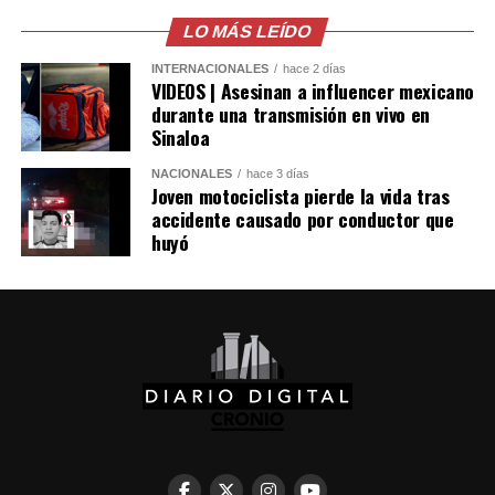
el protocolo de
LO MÁS LEÍDO
búsqueda, en
INTERNACIONALES
hace 2 días
coordinación con la
VIDEOS | Asesinan a influencer mexicano
durante una transmisión en vivo en
@PNCSV
.
Sinaloa
NACIONALES
hace 3 días
Afortunadamente, ha
Joven motociclista pierde la vida tras
accidente causado por conductor que
sido localizado sin ser
huyó
víctima de ningún
delito.
pic.twitter.com/jRpWhKuxv
— Fiscalía General de
la República El
Salvador (@FGR_SV)