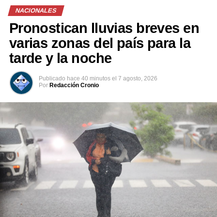
a través del número 2510-0199.
NACIONALES
Pronostican lluvias breves en
Comparte esto:
varias zonas del país para la
Facebook
X
tarde y la noche
Me gusta esto:
Publicado
hace 40 minutos
el
7 agosto, 2026
Por
Redacción Cronio