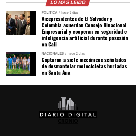
La jornada de surf en Punta Roca se desarrolló sin
LO MÁS LEÍDO
mayores inconvenientes por las condiciones del clima.
POLÍTICA
hace 3 días
Además, personal de primera respuesta estuvieron
Vicepresidentes de El Salvador y
atentos en el sector para atender cualquier emergencia
Colombia acuerdan Consejo Binacional
Empresarial y cooperan en seguridad e
generada por las lluvias o la misma competencia.
inteligencia artificial durante posesión
en Cali
Comparte esto:
NACIONALES
hace 2 días
Capturan a siete mecánicos señalados
Facebook
X
de desmantelar motocicletas hurtadas
en Santa Ana
Me gusta esto: