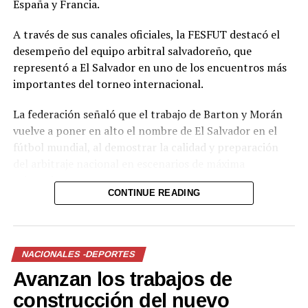
España y Francia.
La Selecta se queda sin
Voleibol de playa se fue a la
fogueo amistoso previo a
Costa del Sol y entrena con
A través de sus canales oficiales, la FESFUT destacó el
enfrentar a Estados Unidos
colombianos
desempeño del equipo arbitral salvadoreño, que
10 enero, 2022
28 mayo, 2023
representó a El Salvador en uno de los encuentros más
En «Nacionales -deportes»
En «Nacionales -deportes»
importantes del torneo internacional.
La federación señaló que el trabajo de Barton y Morán
vuelve a poner en alto el nombre de El Salvador en el
fútbol mundial, al demostrar la calidad y preparación
del arbitraje nacional en escenarios de máxima
EE.UU., cerrará el año en
exigencia.
California con amistoso ante
CONTINUE READING
Bosnia y Herzegovina, previo
a enfrentar a La Selecta
3 noviembre, 2021
Comparte esto:
En «Internacionales -
deportes»
NACIONALES -DEPORTES
Facebook
X
Avanzan los trabajos de
RELATED TOPICS:
construcción del nuevo
Me gusta esto: