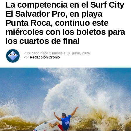
La competencia en el Surf City
Me gusta esto:
El Salvador Pro, en playa
Punta Roca, continuo este
miércoles con los boletos para
los cuartos de final
Publicado
hace 2 meses
el
10 junio, 2026
Por
Redacción Cronio