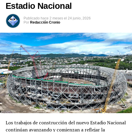
UP NEXT
Estadio Nacional
Protección Civil: Fenómeno del niño está provocando
déficit de lluvia
Publicado
hace 2 meses
el
24 junio, 2026
Por
Redacción Cronio
DON'T MISS
Sorteo LOTRA N° 451 rinde homenaje al Team ESA y
reparte $380,000 en premios
Los trabajos de construcción del nuevo Estadio Nacional
continúan avanzando y comienzan a reflejar la