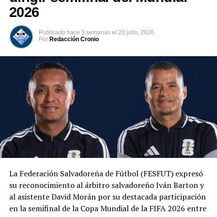
2026
Comparte esto:
Publicado
hace 3 semanas
el
20 julio, 2026
Por
Redacción Cronio
Facebook
X
Me gusta esto:
Relacionado
La Federación Salvadoreña de Fútbol (FESFUT) expresó
su reconocimiento al árbitro salvadoreño Iván Barton y
al asistente David Morán por su destacada participación
en la semifinal de la Copa Mundial de la FIFA 2026 entre