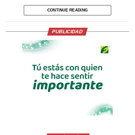
cuartos de final. Con su desempeño logró una
CONTINUE READING
puntuación total de 15.50.
Mientras en el heat 5, el campeón del mundo en surf,
Ítalo Ferreira, logró alcanzar su pase para los cuartos de
PUBLICIDAD
final, luego de sumar 12.50 puntos, en dos de las
mejores olas de Punta Roca.
En este heat, no logró pasar a la siguiente fase de la
competencia de surf, el estadounidense Crosby
Colapinto. Se quedó con una puntuación de 11 y no
logró superar al campeón del mundo, Ferreira.
Otro de los participantes que logró pasar a los cuartos
de final del Surf City El Salvador Pro, en el heat 6, fue el
francés Kauli Vaast, que finalizó esta jornada con 12.76
puntos; entretanto, no pasó a la otra fase el brasileño
Joao Chianca, quien se quedó con 10.76 puntos.