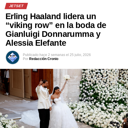
confinados.
JETSET
Erling Haaland lidera un
Comparte esto:
“viking row” en la boda de
Facebook
X
Gianluigi Donnarumma y
Alessia Elefante
Me gusta esto:
Publicado
hace 2 semanas
el
25 julio, 2026
Por
Redacción Cronio