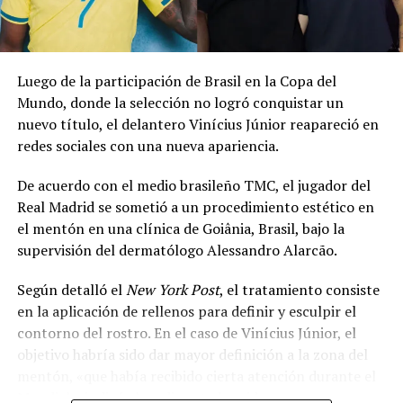
the ‘viking row’ to
Gianluigi
Donnarumma’s
Luego de la participación de Brasil en la Copa del
wedding
Mundo, donde la selección no logró conquistar un
nuevo título, el delantero Vinícius Júnior reapareció en
pic.twitter.com/HP6MLIDybX
redes sociales con una nueva apariencia.
De acuerdo con el medio brasileño TMC, el jugador del
— Sky Sports Premier
Real Madrid se sometió a un procedimiento estético en
League
el mentón en una clínica de Goiânia, Brasil, bajo la
(@SkySportsPL)
July
supervisión del dermatólogo Alessandro Alarcão.
25, 2026
Según detalló el
New York Post
, el tratamiento consiste
en la aplicación de rellenos para definir y esculpir el
contorno del rostro. En el caso de Vinícius Júnior, el
La celebración también contó con actuaciones
objetivo habría sido dar mayor definición a la zona del
musicales en vivo. Según medios especializados,
mentón, «que había recibido cierta atención durante el
participaron Sfera Ebbasta, referente del trap italiano, y
Mundial», indicó el medio estadounidense.
el cantante puertorriqueño Ozuna, quienes ofrecieron