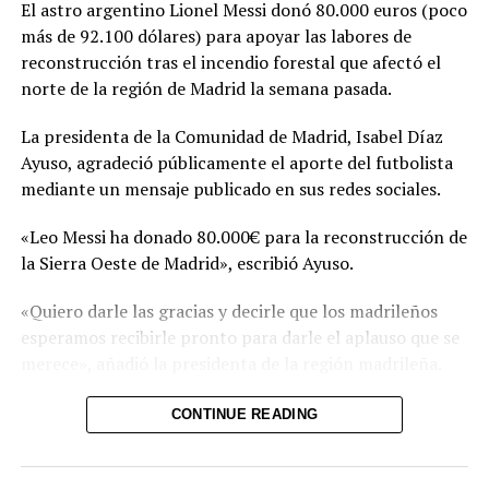
El astro argentino Lionel Messi donó 80.000 euros (poco
más de 92.100 dólares) para apoyar las labores de
DON'T MISS
Puente sobre río Guastena beneficia a 6,000 habitantes
reconstrucción tras el incendio forestal que afectó el
de Concepción Quezaltepeque
norte de la región de Madrid la semana pasada.
La presidenta de la Comunidad de Madrid, Isabel Díaz
Ayuso, agradeció públicamente el aporte del futbolista
mediante un mensaje publicado en sus redes sociales.
«Leo Messi ha donado 80.000€ para la reconstrucción de
la Sierra Oeste de Madrid», escribió Ayuso.
«Quiero darle las gracias y decirle que los madrileños
esperamos recibirle pronto para darle el aplauso que se
merece», añadió la presidenta de la región madrileña.
El incendio forestal que afectó el noroeste de la región
CONTINUE READING
de Madrid arrasó 27.000 hectáreas y dejó a más de
50.000 personas afectadas entre evacuados y