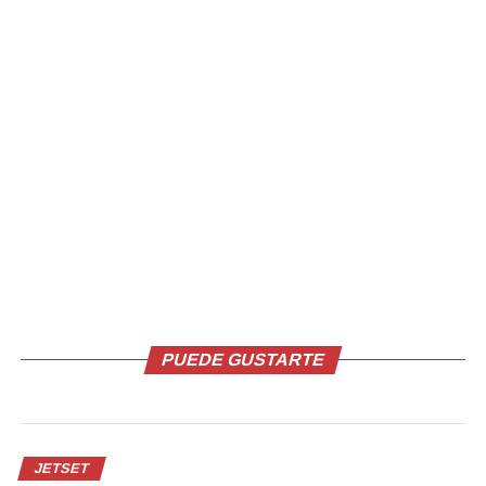
Facebook
X
Me gusta esto:
Relacionado
PUEDE GUSTARTE
Entre streaming e
Ryan Gosling formará parte
inteligencia artificial: así
del universo de Star Wars en
JETSET
evoluciona la forma de ver
2027