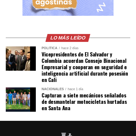
Comparte esto:
Facebook
X
LO MÁS LEÍDO
Me gusta esto:
POLÍTICA
hace 2 días
Vicepresidentes de El Salvador y
Colombia acuerdan Consejo Binacional
Empresarial y cooperan en seguridad e
inteligencia artificial durante posesión
en Cali
NACIONALES
hace 1 día
Capturan a siete mecánicos señalados
de desmantelar motocicletas hurtadas
en Santa Ana