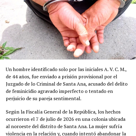
Los agentes de la PNC localizaron a Durán Flores en la
calle principal del barrio La Playa, en Acajutla, y
procedieron a su captura. El detenido fue puesto a
disposición de las autoridades correspondientes para
que se continúe con el proceso legal.
El caso se da en el marco de las denuncias por violencia
intrafamiliar que las autoridades atienden de forma
Un hombre identificado solo por las iniciales A. V. C. M.,
prioritaria. La madre de la víctima decidió interponer la
de 44 años, fue enviado a prisión provisional por el
denuncia para frenar las amenazas que venía recibiendo.
Juzgado de lo Criminal de Santa Ana, acusado del delito
de feminicidio agravado imperfecto o tentado en
Hasta el momento no se han revelado más detalles
perjuicio de su pareja sentimental.
sobre el contenido exacto de las amenazas ni sobre el
historial previo de incidentes entre ambos.
Según la Fiscalía General de la República, los hechos
ocurrieron el 7 de julio de 2026 en una colonia ubicada
Comparte esto:
al noroeste del distrito de Santa Ana. La mujer sufría
violencia en la relación y, cuando intentó abandonar la
Facebook
X