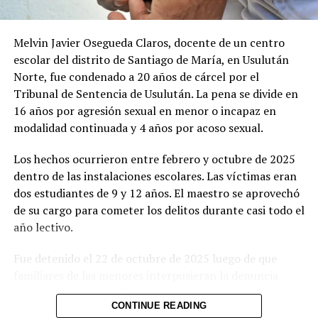
Me gusta esto:
Melvin Javier Osegueda Claros, docente de un centro
escolar del distrito de Santiago de María, en Usulután
Norte, fue condenado a 20 años de cárcel por el
Tribunal de Sentencia de Usulután. La pena se divide en
Relacionado
16 años por agresión sexual en menor o incapaz en
modalidad continuada y 4 años por acoso sexual.
Los hechos ocurrieron entre febrero y octubre de 2025
dentro de las instalaciones escolares. Las víctimas eran
dos estudiantes de 9 y 12 años. El maestro se aprovechó
Envían a prisión a hombre de
Sujeto pagará 26 años de
de su cargo para cometer los delitos durante casi todo el
44 años por rociar kerosene
cárcel por intentar acabar
año lectivo.
a su pareja con intención de
con la vida de su expareja en
quemarla en Santa Ana
Usulután
8 agosto, 2026
28 enero, 2022
Fue detenido el 22 de octubre de 2025 luego de que
En «Judicial»
En «Nacionales»
familiares de las menores interpusieran la denuncia
correspondiente. La Fiscalía General de la República
CONTINUE READING
presentó pruebas documentales, periciales y