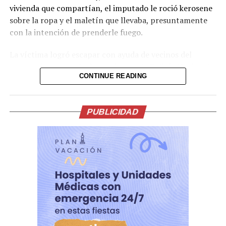
vivienda que compartían, el imputado le roció kerosene
sobre la ropa y el maletín que llevaba, presuntamente
Me gusta esto:
con la intención de prenderle fuego.
La víctima logró escapar con ayuda de vecinos del
sector e interpuso la denuncia ante la Policía Nacional
CONTINUE READING
Civil, que capturó al hombre en flagrancia. El kerosene
es un líquido inflamable derivado del petróleo,
comúnmente usado como combustible.
PUBLICIDAD
El Juzgado decretó instrucción formal con detención
provisional y otorgó un plazo de siete meses para la
etapa de investigación. Durante este período se
continuarán las diligencias correspondientes.
El caso se enmarca en las acciones judiciales contra la
violencia hacia las mujeres y el feminicidio en grado de
tentativa, delitos que las autoridades han priorizado en
los últimos años.