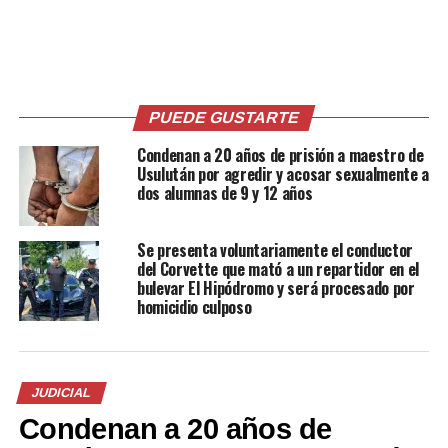
distintos tipos de violencia contra las mujeres.
Uno de los fallos más severos fue contra 11 pandilleros
de la 18, quienes recibieron condenas de 50 años por
cada feminicidio, acumulando penas superiores a los 400
años por múltiples delitos. Según la Fiscalía, los hechos
PUEDE GUSTARTE
corresponden a un triple feminicidio ocurrido en 2010
Condenan a 20 años de prisión a maestro de
en Ilopango.
Usulután por agredir y acosar sexualmente a
dos alumnas de 9 y 12 años
Entre los condenados se encuentran Alejandro Ernesto
Rodríguez, sentenciado a 408 años de prisión; Juan
Se presenta voluntariamente el conductor
Antonio Marroquín Portillo, a 205 años; Celestino
del Corvette que mató a un repartidor en el
Vásquez Benítez, a 195 años; y Douglas Alirio Alfaro
bulevar El Hipódromo y será procesado por
homicidio culposo
Amaya, a 105 años. Asimismo, fue condenado Erick Saúl
Villalobos, cabecilla nacional de la pandilla 18, a 144
años de cárcel.
JUDICIAL
En otros casos, un ciudadano nicaragüense fue
condenado a 50 años de prisión por asesinar a su
Condenan a 20 años de
compañera de vida en San Miguel, mientras que en San