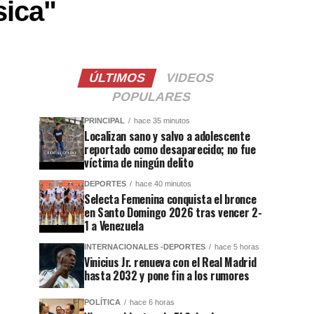
sica"
ÚLTIMOS
VIDEOS
POPULARES
PRINCIPAL
hace 35 minutos
Localizan sano y salvo a adolescente
reportado como desaparecido; no fue
víctima de ningún delito
DEPORTES
hace 40 minutos
Selecta Femenina conquista el bronce
en Santo Domingo 2026 tras vencer 2-
1 a Venezuela
INTERNACIONALES -DEPORTES
hace 5 horas
Vinicius Jr. renueva con el Real Madrid
hasta 2032 y pone fin a los rumores
POLÍTICA
hace 6 horas