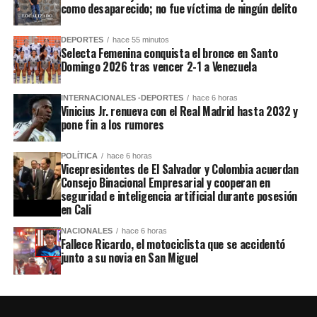
como desaparecido; no fue víctima de ningún delito
DEPORTES
hace 55 minutos
Selecta Femenina conquista el bronce en Santo
Domingo 2026 tras vencer 2-1 a Venezuela
INTERNACIONALES -DEPORTES
hace 6 horas
Vinicius Jr. renueva con el Real Madrid hasta 2032 y
pone fin a los rumores
POLÍTICA
hace 6 horas
Vicepresidentes de El Salvador y Colombia acuerdan
Consejo Binacional Empresarial y cooperan en
seguridad e inteligencia artificial durante posesión
en Cali
NACIONALES
hace 6 horas
Fallece Ricardo, el motociclista que se accidentó
junto a su novia en San Miguel