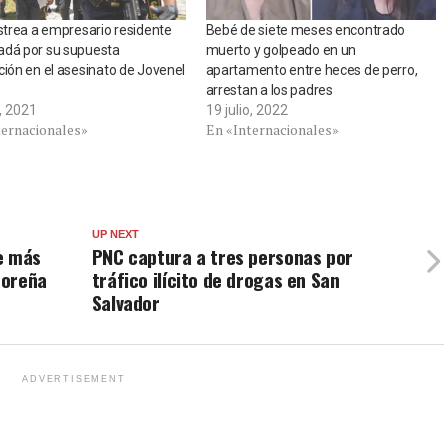
astrea a empresario residente
Bebé de siete meses encontrado
adá por su supuesta
muerto y golpeado en un
ción en el asesinato de Jovenel
apartamento entre heces de perro,
arrestan a los padres
o, 2021
19 julio, 2022
ternacionales»
En «Internacionales»
UP NEXT
e más
PNC captura a tres personas por
doreña
tráfico ilícito de drogas en San
Salvador
ADVERTISEMENT