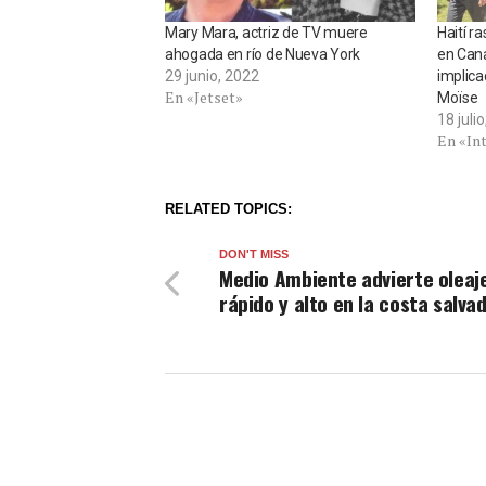
Mary Mara, actriz de TV muere
Haití r
ahogada en río de Nueva York
en Can
29 junio, 2022
implica
En «Jetset»
Moïse
18 juli
En «In
RELATED TOPICS:
DON'T MISS
Medio Ambiente advierte oleaj
rápido y alto en la costa salva