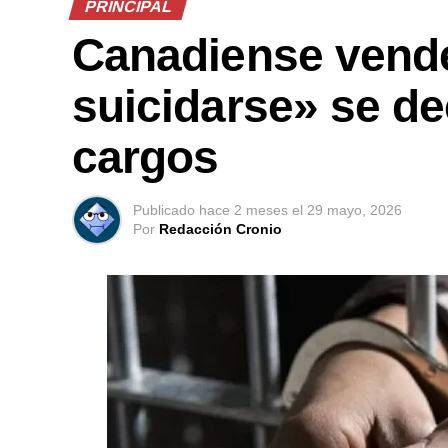
PRINCIPAL
Canadiense vende
suicidarse» se de
cargos
Publicado
hace 2 meses
el
29 mayo, 2026
Por
Redacción Cronio