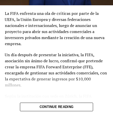
Luis Enrique, el instaurador
La FIFA enfrenta una ola de críticas por parte de la
de la dinastía del PSG
UEFA, la Unión Europea y diversas federaciones
31 mayo, 2026
nacionales e internacionales, luego de anunciar un
En «Internacionales -
proyecto para abrir sus actividades comerciales a
deportes»
inversores privados mediante la creación de una nueva
empresa.
RELATED TOPICS:
Un día después de presentar la iniciativa, la FIFA,
UP NEXT
asociación sin ánimo de lucro, confirmó que pretende
Premios a la Excelencia Académica 2026 destacan
aportes de las IES al desarrollo del país
crear la empresa FIFA Forward Enterprise (FFE),
encargada de gestionar sus actividades comerciales, con
DON'T MISS
la expectativa de generar ingresos por $10,000
Coexport sostiene que aumento de las exportaciones
responde a la recuperación productiva y comercial
millones.
Según la institución con sede en Zúrich, la FIFA
mantendrá «el control exclusivo de la FFE a través de
CONTINUE READING
una representación mayoritaria en el consejo de