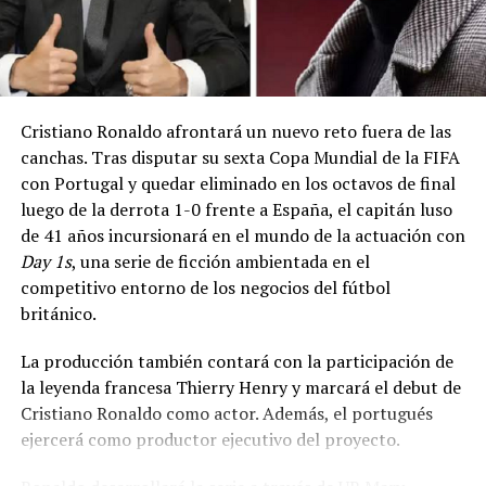
Las críticas se suman a las expresadas previamente por
la UEFA, que calificó el proyecto como «una línea que las
instituciones que gobiernan el fútbol no deberían
cruzar nunca».
Por su parte, la ministra de Deportes de Francia, Marina
Cristiano Ronaldo afrontará un nuevo reto fuera de las
Ferrari, informó en X que las instituciones del fútbol
canchas. Tras disputar su sexta Copa Mundial de la FIFA
europeo sostendrían una reunión de urgencia para
con Portugal y quedar eliminado en los octavos de final
abordar el proyecto, el cual también ha generado una
luego de la derrota 1-0 frente a España, el capitán luso
fuerte oposición entre las federaciones nacionales.
de 41 años incursionará en el mundo de la actuación con
Day 1s
, una serie de ficción ambientada en el
La Federación Inglesa (FA) afirmó estar
competitivo entorno de los negocios del fútbol
«profundamente preocupada», mientras que la
británico.
Federación Alemana de Fútbol (DFB) calificó la
propuesta como «un absoluto ataque contra el fútbol».
La producción también contará con la participación de
la leyenda francesa Thierry Henry y marcará el debut de
Las reacciones también surgieron fuera de Europa. La
Cristiano Ronaldo como actor. Además, el portugués
Confederación de Norte, Centroamérica y el Caribe
ejercerá como productor ejecutivo del proyecto.
(Concacaf) y la Confederación Asiática de Fútbol (AFC)
lamentaron que el proyecto se hiciera público antes de