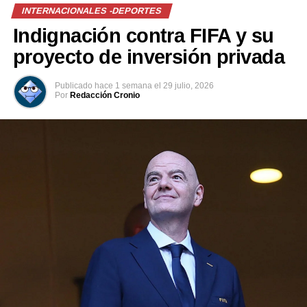
INTERNACIONALES -DEPORTES
Indignación contra FIFA y su
proyecto de inversión privada
Relacionado
Publicado
hace 1 semana
el
29 julio, 2026
Por
Redacción Cronio
«El PSG es el mejor equipo
PSG conquista su segunda
del mundo», admite Arteta
Champions League seguida
30 mayo, 2026
tras vencer al Arsenal en los
En «Internacionales -
penales
deportes»
30 mayo, 2026
En «Internacionales -
deportes»