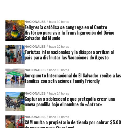
NACIONALES
hace 10 horas
Feligresía católica se congrega en el Centro
Histórico para vivir la Transfiguración del Divino
Salvador del Mundo
NACIONALES
hace 10 horas
Turistas internacionales y la diáspora arriban al
país para disfrutar las Vacaciones de Agosto
NACIONALES
hace 10 horas
Aeropuerto Internacional de El Salvador recibe a las
familias con activaciones Family Friendly
NACIONALES
hace 14 horas
Capturan a adolescente que pretendía crear una
nueva pandilla bajo el nombre de «Ántrax»
NACIONALES
hace 14 horas
CAM multa a propietario de tienda por cobrar $5.00
de parqueo para SívarLand