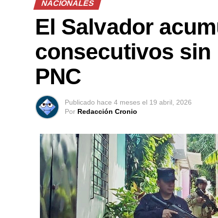
NACIONALES
El Salvador acum
consecutivos sin 
PNC
Publicado
hace 4 meses
el
19 abril, 2026
Por
Redacción Cronio