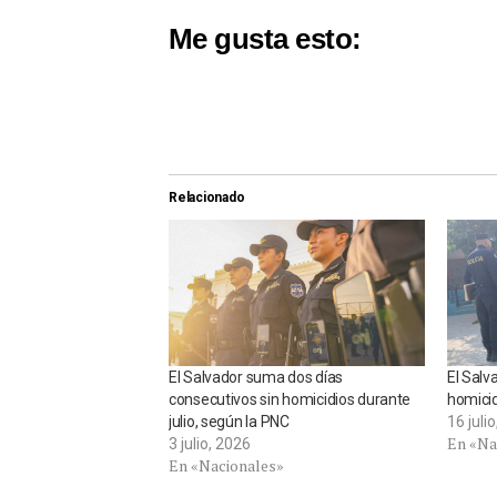
Me gusta esto:
Relacionado
El Salvador suma dos días
El Salv
consecutivos sin homicidios durante
homicid
julio, según la PNC
16 juli
En «Na
3 julio, 2026
En «Nacionales»