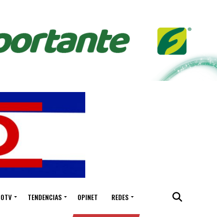
IOTV
TENDENCIAS
OPINET
REDES