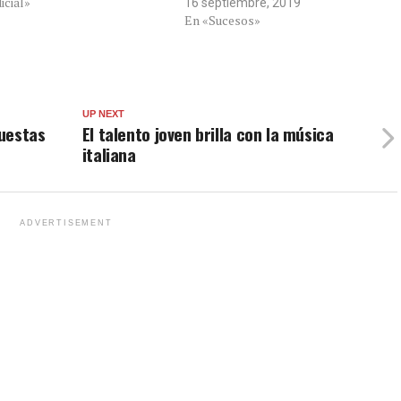
icial»
16 septiembre, 2019
En «Sucesos»
UP NEXT
uestas
El talento joven brilla con la música
italiana
ADVERTISEMENT