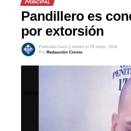
PRINCIPAL
Pandillero es co
por extorsión
Publicado
hace 2 meses
el
29 mayo, 2026
Por
Redacción Cronio