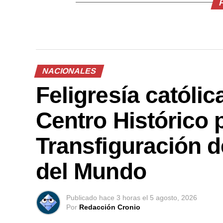
NACIONALES
Feligresía católi
Centro Histórico p
Transfiguración d
del Mundo
Publicado
hace 3 horas
el
5 agosto, 2026
Por
Redacción Cronio