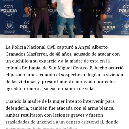
invasión de carril, el no respeto a las señales
prioritarias, no guardar la distancia de seguridad y la
velocidad inadecuada.
La Policía Nacional Civil capturó a Ángel Alberto
Granados Masferrer, de 48 años, acusado de atacar con
un cuchillo a su expareja y a la madre de esta en la
colonia Bethania, de San Miguel Centro. El hecho ocurrió
el pasado lunes, cuando el sospechoso llegó a la vivienda
de las víctimas y, presuntamente motivado por celos,
agredió primero a su excompañera de vida.
Cuando la madre de la mujer intentó intervenir para
defenderla, también fue atacada con el arma blanca.
Ambas resultaron con lesiones graves y fueron
trasladadas de urgencia a un centro asistencial, donde
Comparte esto:
permanecen bajo atención médica.