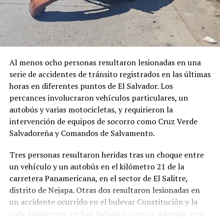
Al menos ocho personas resultaron lesionadas en una
serie de accidentes de tránsito registrados en las últimas
horas en diferentes puntos de El Salvador. Los
percances involucraron vehículos particulares, un
autobús y varias motocicletas, y requirieron la
intervención de equipos de socorro como Cruz Verde
Salvadoreña y Comandos de Salvamento.
Comparte esto:
Tres personas resultaron heridas tras un choque entre
un vehículo y un autobús en el kilómetro 21 de la
Facebook
X
carretera Panamericana, en el sector de El Salitre,
distrito de Nejapa. Otras dos resultaron lesionadas en
un accidente ocurrido en el bulevar Constitución y la
Me gusta esto:
calle Motocross, en San Salvador Centro. Además, tres