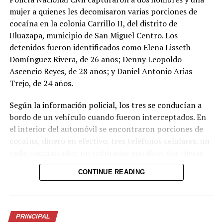
mujer a quienes les decomisaron varias porciones de
cocaína en la colonia Carrillo II, del distrito de
DoctorSV alcanza 1.5
DoctorSV lidera descargas
Uluazapa, municipio de San Miguel Centro. Los
millones de usuarios
en iPhone y Android en El
detenidos fueron identificados como Elena Lisseth
1 junio, 2026
Salvador
En «Nacionales»
27 febrero, 2026
Domínguez Rivera, de 26 años; Denny Leopoldo
En «Principal»
Ascencio Reyes, de 28 años; y Daniel Antonio Arias
Trejo, de 24 años.
Según la información policial, los tres se conducían a
bordo de un vehículo cuando fueron interceptados. En
el interior del automóvil se encontraron porciones de
Autorizan recursos para la
cocaína, dinero en efectivo, tres teléfonos celulares, un
fase II de DoctorSV
radio comunicador, un triturador metálico, dos tijeras
22 abril, 2026
metálicas, un paquete de papel para elaborar cigarrillos
En «Principal»
CONTINUE READING
y varias bolsas plásticas transparentes.
RELATED TOPICS:
Los capturados serán presentados ante los tribunales
correspondientes para enfrentar cargos por el delito de
UP NEXT
PRINCIPAL
Encuentran sin vida a hombre que fue reportado como
tráfico ilícito de drogas. La Policía reiteró que este tipo