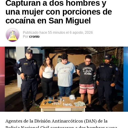
Capturan a dos hombres y
una mujer con porciones de
cocaína en San Miguel
Comparte esto:
Publicado
hace 55 minutos
el
6 agosto, 2026
Facebook
X
Por
cronio
Me gusta esto:
Relacionado
Agentes de la División Antinarcóticos (DAN) de la
Policía Nacional Civil capturaron a dos hombres y una