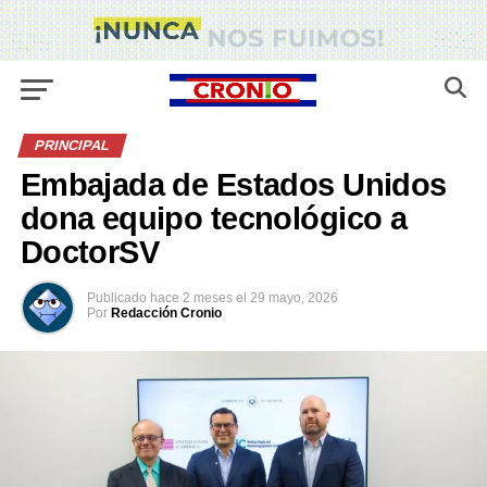
PRINCIPAL
Embajada de Estados Unidos
dona equipo tecnológico a
DoctorSV
Publicado
hace 2 meses
el
29 mayo, 2026
Por
Redacción Cronio