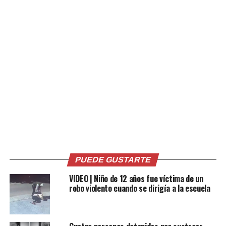
Me gusta esto:
Relacionado
PUEDE GUSTARTE
VIDEO | Niño de 12 años fue víctima de un
Con una motosierra, una
El peluquero extremo:
robo violento cuando se dirigía a la escuela
mujer le corta los testículos a
hombre se deja cortar el pelo
su pareja y los cocina
con una motosierra
18 mayo, 2022
8 septiembre, 2018
En «Internacionales»
En «Redes»