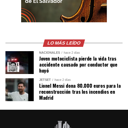
Gastélum en Culiacán,
ya habian visto a los
Sicarios en moto, LEE
MÁS AQUÍ
LO MÁS LEÍDO
https://t.co/PUSHvHC3I7
pic.twitter.com/7xlTBAQ77c
NACIONALES
hace 2 días
Joven motociclista pierde la vida tras
accidente causado por conductor que
huyó
— Blog del Narco
JETSET
hace 2 días
México
Lionel Messi dona 80.000 euros para la
(@blogdelnarcomx)
reconstrucción tras los incendios en
Madrid
August 5, 2026
Los primeros reportes de la policía local indicaban que
la víctima era un repartidor de comida. Sin embargo,