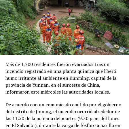
millones de dólares para Pemex al cierre del segundo
trimestre, cifra que representa un incremento del 20 %
en comparación con el mismo período de 2025.
Como antecedente, recordaron que una toma
clandestina en un ducto de Pemex provocó una
explosión en 2019, en el estado de Hidalgo, dejando un
saldo de 137 personas fallecidas.
Más de 1,200 residentes fueron evacuados tras un
Comparte esto:
incendio registrado en una planta química que liberó
humo irritante al ambiente en Kunming, capital de la
Facebook
X
provincia de Yunnan, en el suroeste de China,
informaron este miércoles las autoridades locales.
Me gusta esto:
De acuerdo con un comunicado emitido por el gobierno
del distrito de Jinning, el incendio ocurrió alrededor de
las 11:50 de la mañana del martes (9:50 p. m. del lunes
en El Salvador), durante la carga de fósforo amarillo en