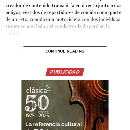
creador de contenido transmitía en directo junto a dos
amigos, vestidos de repartidores de comida como parte
de un reto, cuando una motocicleta con dos individuos
se detuvo a su lado y el conductor le disparó en la
cabeza.
Tras el ataque, la transmisión se interrumpió de
CONTINUE READING
inmediato. Posteriormente, el video fue retirado de la
plataforma, aunque portales de noticias conservaron
parte de la grabación y han difundido imágenes del
PUBLICIDAD
hecho.
Lo presentían,
momentos antes de la
ejecución en medio de
una transmision en vivo
del Influencer César