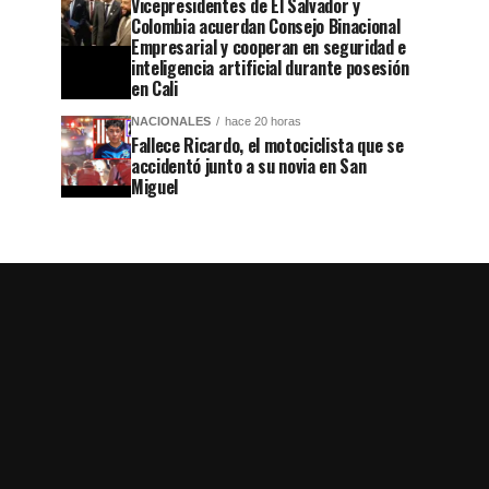
Vicepresidentes de El Salvador y
Colombia acuerdan Consejo Binacional
Empresarial y cooperan en seguridad e
inteligencia artificial durante posesión
en Cali
NACIONALES
hace 20 horas
Fallece Ricardo, el motociclista que se
accidentó junto a su novia en San
Miguel