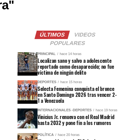
ra"
ÚLTIMOS
VIDEOS
POPULARES
PRINCIPAL
hace 14 horas
Localizan sano y salvo a adolescente
reportado como desaparecido; no fue
víctima de ningún delito
DEPORTES
hace 15 horas
Selecta Femenina conquista el bronce
en Santo Domingo 2026 tras vencer 2-
1 a Venezuela
INTERNACIONALES -DEPORTES
hace 19 horas
Vinicius Jr. renueva con el Real Madrid
hasta 2032 y pone fin a los rumores
POLÍTICA
hace 20 horas