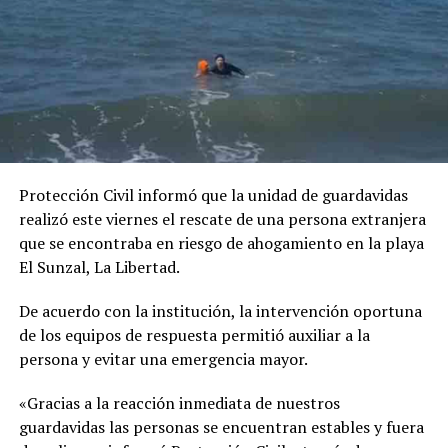
Protección Civil informó que la unidad de guardavidas
realizó este viernes el rescate de una persona extranjera
que se encontraba en riesgo de ahogamiento en la playa
El Sunzal, La Libertad.
De acuerdo con la institución, la intervención oportuna
de los equipos de respuesta permitió auxiliar a la
persona y evitar una emergencia mayor.
Los profesionales de la Procuraduría General de la
«Gracias a la reacción inmediata de nuestros
República brindaron atención en asistencia legal,
guardavidas las personas se encuentran estables y fuera