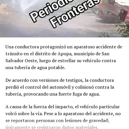
Una conductora protagonizó un aparatoso accidente de
tránsito en el distrito de Apopa, municipio de San
Salvador Oeste, luego de estrellar su vehículo contra
una tubería de agua potable.
De acuerdo con versiones de testigos, la conductora
perdió el control del automóvil y colisionó contra la
Esta mañana, profesionales del Ministerio de Salud
tubería, provocando una fuerte fuga de agua.
atendieron consultas en medicina general,
oftalmología, pediatría, ginecología y otras
A causa de la fuerza del impacto, el vehículo particular
especialidades. Como el objetivo es brindar una atención
volcó sobre la vía. Pese a lo aparatoso del accidente, no
global, cada paciente recibe los medicamentos que el
se reportaron personas con lesiones de gravedad;
personal médico receta. También hubo vacunación para
únicamente se registraron daños materiales.