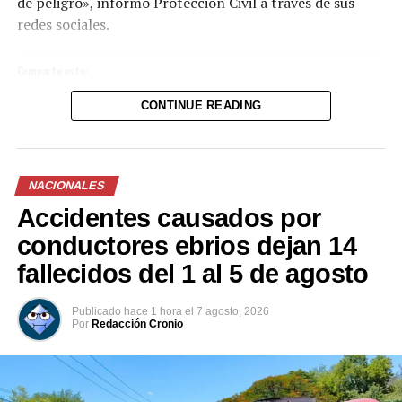
cumpliendo con el mandato de atender a todos los
de peligro», informó Protección Civil a través de sus
salvadoreños que necesiten una orientación en casos de
redes sociales.
mediación, conciliación y otros casos. También han
brindado atención psicológica.
Comparte esto:
CONTINUE READING
Facebook
X
Me gusta esto:
NACIONALES
Accidentes causados por
conductores ebrios dejan 14
fallecidos del 1 al 5 de agosto
Publicado
hace 1 hora
el
7 agosto, 2026
Por
Redacción Cronio