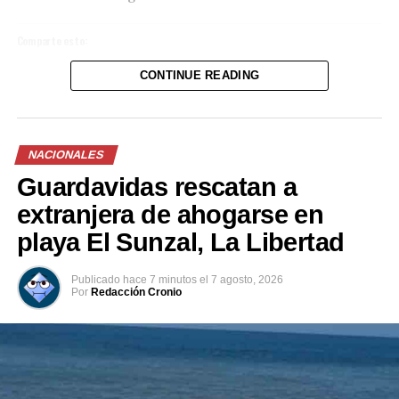
mascotas y entrega de abate y purificadores de agua y
verdura, entre otros servicios.
Comparte esto:
CONTINUE READING
Facebook
X
Me gusta esto:
NACIONALES
Guardavidas rescatan a
extranjera de ahogarse en
playa El Sunzal, La Libertad
Publicado
hace 7 minutos
el
7 agosto, 2026
Por
Redacción Cronio