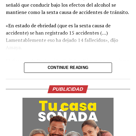
señaló que conducir bajo los efectos del alcohol se
coordinadas por el Consejo Nacional de la Primera
mantiene como la sexta causa de accidentes de tránsito.
Infancia y Adolescencia (CONAPINA), tales como
pintacaritas, globoflexia y otros juegos. Los asistentes
«En estado de ebriedad (que es la sexta causa de
disfrutaron de presentaciones artísticas, culturales y
accidente) se han registrado 15 accidentes (…)
encuentros deportivos.
Lamentablemente eso ha dejado 14 fallecidos», dijo
Amaya.
El director de Protección Civil detalló que, en ese mismo
período, se contabilizaron 259 accidentes de tránsito,
CONTINUE READING
cifra que representa una disminución respecto a los 315
registrados en las mismas fechas del año anterior.
PUBLICIDAD
Asimismo, indicó que 73 accidentes involucraron
motocicletas durante el periodo señalado.
Amaya explicó que las pérdidas humanas por accidentes
ocasionados por conductores en estado de ebriedad han
disminuido un 22 % en comparación con el mismo