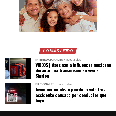
periodo vacacional de 2025.
El funcionario agregó que las principales causas de los
siniestros viales continúan siendo la distracción al
conducir, la invasión de carril y el irrespeto a las señales
de tránsito.
Comparte esto:
LO MÁS LEÍDO
Facebook
X
INTERNACIONALES
hace 2 días
VIDEOS | Asesinan a influencer mexicano
durante una transmisión en vivo en
Me gusta esto:
Sinaloa
NACIONALES
hace 3 días
Joven motociclista pierde la vida tras
accidente causado por conductor que
huyó