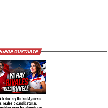
PUEDE GUSTARTE
 Iraheta y Rafael Aguirre:
es reales o candidaturas
oniales para las elecciones