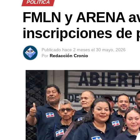
POLÍTICA
FMLN y ARENA av
inscripciones de
Publicado
hace 2 meses
el
30 mayo, 2026
Por
Redacción Cronio