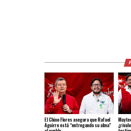
El Chino Flores asegura que Rafael
Mayteé
Aguirre está “entregando su alma”
¿rival
al pueblo
testim