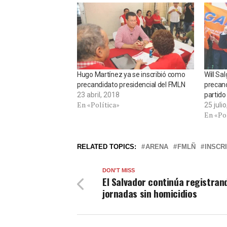
Hugo Martínez ya se inscribió como
Will Sa
precandidato presidencial del FMLN
precand
23 abril, 2018
partid
En «Política»
25 juli
En «Po
RELATED TOPICS:
ARENA
FMLÑ
INSCR
DON'T MISS
El Salvador continúa registran
jornadas sin homicidios