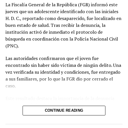
EE. UU. inculpa a Raúl Castro por derribo de dos
La Fiscalía General de la República (FGR) informó este
avionetas en 1996
jueves que un adolescente identificado con las iniciales
DON'T MISS
H. D. C., reportado como desaparecido, fue localizado en
Estructura de pandilla de Zacatecoluca es condenada
buen estado de salud. Tras recibir la denuncia, la
hasta 45 años de cárcel
institución activó de inmediato el protocolo de
búsqueda en coordinación con la Policía Nacional Civil
(PNC).
Las autoridades confirmaron que el joven fue
encontrado sin haber sido víctima de ningún delito. Una
vez verificada su identidad y condiciones, fue entregado
a sus familiares, por lo que la FGR dio por cerrado el
caso.
Este resultado destaca la importancia de la denuncia
oportuna y de la rápida activación de los mecanismos
CONTINUE READING
interinstitucionales de búsqueda. La coordinación entre
la Fiscalía y la Policía permitió ubicar al menor en un
tiempo relativamente corto y descartar cualquier