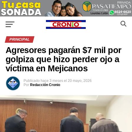
PRINCIPAL
Agresores pagarán $7 mil por
golpiza que hizo perder ojo a
víctima en Mejicanos
Publicado
hace 3 meses
el
20 mayo, 2026
Por
Redacción Cronio