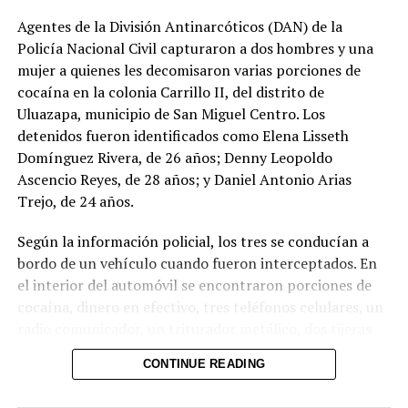
Agentes de la División Antinarcóticos (DAN) de la
Policía Nacional Civil capturaron a dos hombres y una
Afortunadamente, ha
mujer a quienes les decomisaron varias porciones de
sido localizado sin ser
cocaína en la colonia Carrillo II, del distrito de
víctima de ningún
Uluazapa, municipio de San Miguel Centro. Los
detenidos fueron identificados como Elena Lisseth
delito.
Domínguez Rivera, de 26 años; Denny Leopoldo
pic.twitter.com/jRpWhKuxv
Ascencio Reyes, de 28 años; y Daniel Antonio Arias
Trejo, de 24 años.
— Fiscalía General de
Según la información policial, los tres se conducían a
la República El
bordo de un vehículo cuando fueron interceptados. En
el interior del automóvil se encontraron porciones de
Salvador (@FGR_SV)
cocaína, dinero en efectivo, tres teléfonos celulares, un
August 6, 2026
radio comunicador, un triturador metálico, dos tijeras
metálicas, un paquete de papel para elaborar cigarrillos
CONTINUE READING
y varias bolsas plásticas transparentes.
Comparte esto: