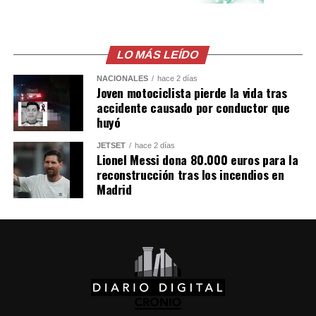
personas lesionadas y 865 fallecidas. Las principales
causas continúan siendo la distracción del conductor, la
invasión de carril, el no respeto a las señales
LO MÁS LEÍDO
prioritarias, no guardar la distancia de seguridad y la
velocidad inadecuada.
NACIONALES
hace 2 días
Joven motociclista pierde la vida tras
accidente causado por conductor que
huyó
JETSET
hace 2 días
Lionel Messi dona 80.000 euros para la
reconstrucción tras los incendios en
Madrid