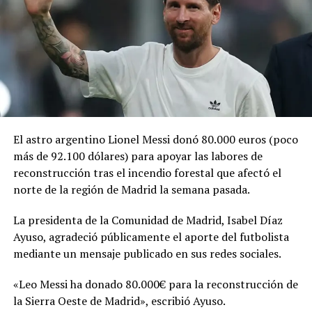
Me gusta esto:
El astro argentino Lionel Messi donó 80.000 euros (poco
más de 92.100 dólares) para apoyar las labores de
Relacionado
reconstrucción tras el incendio forestal que afectó el
norte de la región de Madrid la semana pasada.
La presidenta de la Comunidad de Madrid, Isabel Díaz
Ayuso, agradeció públicamente el aporte del futbolista
mediante un mensaje publicado en sus redes sociales.
VIDEO | Bailarines
Shakira encabezó la
salvadoreños recrean la
ceremonia inaugural del
coreografía de “Dai Dai” en el
Mundial 2026 en el Estadio
«Leo Messi ha donado 80.000€ para la reconstrucción de
Estadio Cuscatlán
Azteca
la Sierra Oeste de Madrid», escribió Ayuso.
2 junio, 2026
11 junio, 2026