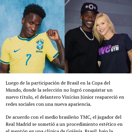
una celebración popularizada por jugadores y
aficionados noruegos durante el Mundial 2026. El
atacante del Manchester City dirigió la coreografía
mientras los invitados remaban sentados sobre el suelo
en el lugar de la recepción.
Erling Haaland brought
the ‘viking row’ to
Gianluigi
Donnarumma’s
Luego de la participación de Brasil en la Copa del
wedding
Mundo, donde la selección no logró conquistar un
nuevo título, el delantero Vinícius Júnior reapareció en
pic.twitter.com/HP6MLIDybX
redes sociales con una nueva apariencia.
De acuerdo con el medio brasileño TMC, el jugador del
— Sky Sports Premier
Real Madrid se sometió a un procedimiento estético en
League
el mentón en una clínica de Goiânia, Brasil, bajo la