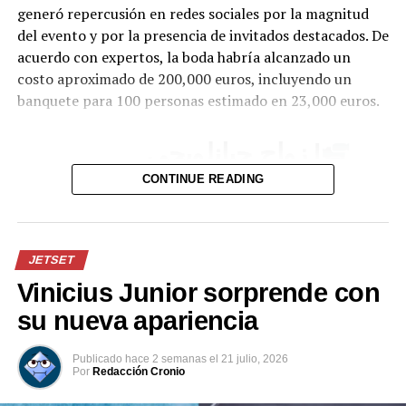
generó repercusión en redes sociales por la magnitud
del evento y por la presencia de invitados destacados. De
acuerdo con expertos, la boda habría alcanzado un
costo aproximado de 200,000 euros, incluyendo un
banquete para 100 personas estimado en 23,000 euros.
| زواج جيانلويجي
دوناروما.
CONTINUE READING
pic.twitter.com/lDJBuhLLl7
JETSET
— Insider City
Vinicius Junior sorprende con
(@InsiderCity_Ar)
July
su nueva apariencia
24, 2026
Publicado
hace 2 semanas
el
21 julio, 2026
Por
Redacción Cronio
Uno de los momentos que más llamó la atención fue la
participación de Haaland en el tradicional “viking row”,