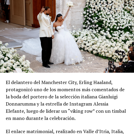
UP NEXT
VIDEO | Ni las bailarinas se salvan: Robot humanoide
aprende a hacer estriptis en una barra
DON'T MISS
Pronostican tormentas con actividad eléctrica y fuertes
vientos para esta tarde y noche
El delantero del Manchester City, Erling Haaland,
protagonizó uno de los momentos más comentados de
la boda del portero de la selección italiana Gianluigi
Donnarumma y la estrella de Instagram Alessia
Elefante, luego de liderar un “viking row” con un timbal
en mano durante la celebración.
El enlace matrimonial, realizado en Valle d’Itria, Italia,