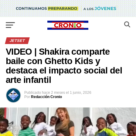
JETSET
VIDEO | Shakira comparte
baile con Ghetto Kids y
destaca el impacto social del
arte infantil
Publicado
hace 2 meses
el
1 junio, 2026
Por
Redacción Cronio