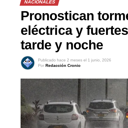
NACIONALES
Pronostican torm
eléctrica y fuerte
tarde y noche
Publicado
hace 2 meses
el
1 junio, 2026
Por
Redacción Cronio