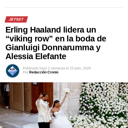
de Madrid arrasó 27.000 hectáreas y dejó a más de
50.000 personas afectadas entre evacuados y
confinados.
JETSET
Erling Haaland lidera un
Comparte esto:
“viking row” en la boda de
Facebook
X
Gianluigi Donnarumma y
Alessia Elefante
Me gusta esto:
Publicado
hace 2 semanas
el
25 julio, 2026
Por
Redacción Cronio