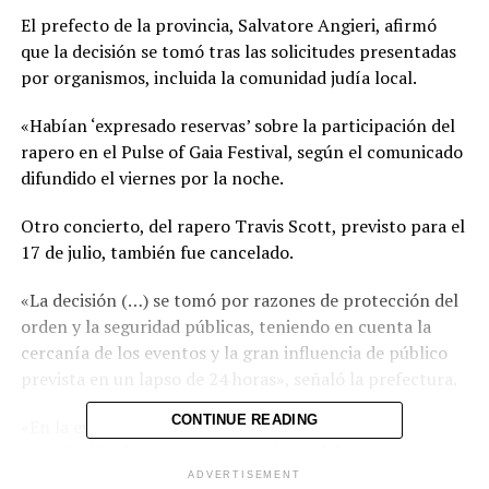
El prefecto de la provincia, Salvatore Angieri, afirmó
que la decisión se tomó tras las solicitudes presentadas
por organismos, incluida la comunidad judía local.
«Habían ‘expresado reservas’ sobre la participación del
rapero en el Pulse of Gaia Festival, según el comunicado
difundido el viernes por la noche.
Otro concierto, del rapero Travis Scott, previsto para el
17 de julio, también fue cancelado.
«La decisión (…) se tomó por razones de protección del
orden y la seguridad públicas, teniendo en cuenta la
cercanía de los eventos y la gran influencia de público
prevista en un lapso de 24 horas», señaló la prefectura.
CONTINUE READING
«En la evaluación general también pesaron la
cancelación de conciertos anteriores del rapero
estadounidense en otros países y el riesgo concreto de
ADVERTISEMENT