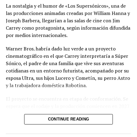
27 octubre, 2022
La nostalgia y el humor de «Los Supersónicos», una de
En «Jetset»
las producciones animadas creadas por William Hanna y
Joseph Barbera, llegarían a las salas de cine con Jim
Carrey como protagonista, según información difundida
RELATED TOPICS:
ITALIA
KANYE WEST
SEGURIDAD
por medios internacionales.
UP NEXT
Dua Lipa y Callum Turner se casan en una discreta
Warner Bros. habría dado luz verde a un proyecto
ceremonia en Londres
cinematográfico en el que Carrey interpretaría a Súper
DON'T MISS
Sónico, el padre de una familia que vive sus aventuras
Luis Enrique, el instaurador de la dinastía del PSG
cotidianas en un entorno futurista, acompañado por su
esposa Ultra, sus hijos Lucero y Cometín, su perro Astro
y la trabajadora doméstica Robotina.
El proyecto se encuentra en etapa de conformación. Se
espera que el rodaje y la producción comiencen en 2027
y que la película llegue a los cines en 2028, aunque
CONTINUE READING
todavía no existe un calendario oficial. El resto del
elenco que acompañaría a Carrey tampoco ha sido
definido por la productora.