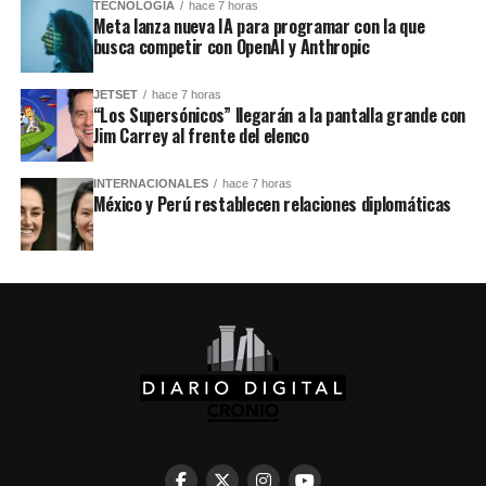
TECNOLOGÍA
hace 7 horas
Meta lanza nueva IA para programar con la que
busca competir con OpenAI y Anthropic
JETSET
hace 7 horas
“Los Supersónicos” llegarán a la pantalla grande con
Jim Carrey al frente del elenco
INTERNACIONALES
hace 7 horas
México y Perú restablecen relaciones diplomáticas