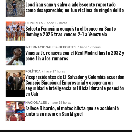
Localizan sano y salvo a adolescente reportado
como desaparecido; no fue víctima de ningún delito
DEPORTES
hace 12 horas
Selecta Femenina conquista el bronce en Santo
Domingo 2026 tras vencer 2-1 a Venezuela
INTERNACIONALES -DEPORTES
hace 17 horas
Vinicius Jr. renueva con el Real Madrid hasta 2032 y
pone fin a los rumores
POLÍTICA
hace 17 horas
Vicepresidentes de El Salvador y Colombia acuerdan
Consejo Binacional Empresarial y cooperan en
seguridad e inteligencia artificial durante posesión
en Cali
NACIONALES
hace 18 horas
Fallece Ricardo, el motociclista que se accidentó
junto a su novia en San Miguel