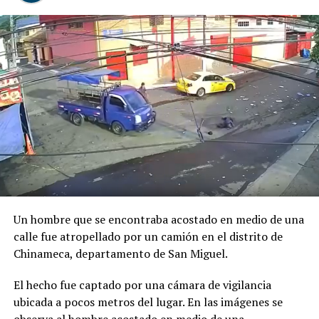
mostraba situaciones relacionadas con el trabajo, la
familia y la escuela dentro de un entorno futurista.
Durante la década de 1990, después de que «Los
Picapiedra» llegaran al cine, Warner Bros. planteó la
posibilidad de llevar también a «Los Supersónicos» a la
pantalla grande. Sin embargo, el proyecto no logró
consolidarse y permaneció archivado durante varias
décadas, hasta que en 2026 se dio vía libre a su
realización, con Jim Carrey como una de las principales
figuras vinculadas a la producción.
Un hombre que se encontraba acostado en medio de una
Comparte esto:
calle fue atropellado por un camión en el distrito de
Facebook
X
Chinameca, departamento de San Miguel.
El hecho fue captado por una cámara de vigilancia
Me gusta esto:
ubicada a pocos metros del lugar. En las imágenes se
observa al hombre acostado en medio de una