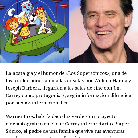
CÉLULAS CEREBRALES HUMANAS
CÉLULAS MADRE
red social X.
CHIP BIOLÓGICO
CHIP DE SILICIO
CL1
CORTICAL LABS
DONACIÓN DE SANGRE
El ministerio agregó que, pese a la presencia del polvo
INTELIGENCIA ARTIFICIAL
INVESTIGACIÓN AUSTRALIANA
NEURONAS HUMANAS
ORDENADOR BIOLÓGICO
del Sahara, se esperan lluvias durante los próximos días,
REDES NEURONALES
TECNOLOGÍA INNOVADORA
por lo que pidió a la población mantenerse atenta a la
VIDEOJUEGO DOOM
VIDEOJUEGO PONG
información oficial sobre las condiciones
UP NEXT
meteorológicas.
Meteoro explota sobre el noreste de Estados Unidos y
genera fuertes estruendos
Las autoridades reiteraron el llamado a consultar los
canales oficiales del MARN y adoptar las medidas de
DON'T MISS
La nostalgia y el humor de «Los Supersónicos», una de
Siete reos mueren tras enfrentamiento en cárcel de
prevención necesarias para reducir los efectos de este
las producciones animadas creadas por William Hanna y
Culiacán, Sinaloa
fenómeno atmosférico, especialmente entre las
Joseph Barbera, llegarían a las salas de cine con Jim
personas con mayor riesgo de complicaciones de salud.
Carrey como protagonista, según información difundida
por medios internacionales.
Comparte esto:
Warner Bros. habría dado luz verde a un proyecto
Facebook
X
cinematográfico en el que Carrey interpretaría a Súper
Sónico, el padre de una familia que vive sus aventuras