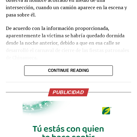
intersección, cuando un camión aparece en la escena y
pasa sobre él.
De acuerdo con la información proporcionada,
aparentemente la víctima se habría quedado dormida
desde la noche anterior, debido a que en esa calle se
desarrolló el carnaval de cierre de las fiestas patronales
de Chinameca.
Hasta el momento, el texto no proporciona información
CONTINUE READING
sobre el estado de salud del hombre ni sobre las
circunstancias posteriores al accidente.
PUBLICIDAD
Reproductor
de
vídeo