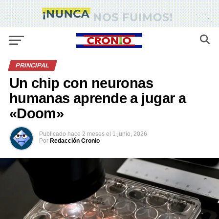
PRINCIPAL
Un chip con neuronas
humanas aprende a jugar a
«Doom»
Publicado
hace 2 meses
el
1 junio, 2026
Por
Redacción Cronio